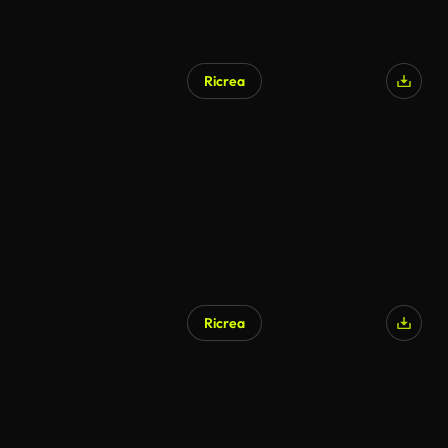
Ricrea
Generato da IA
Ricrea
Generato da IA