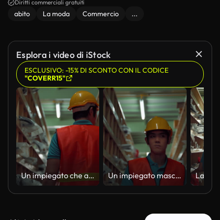
Diritti commerciali gratuiti
abito
La moda
Commercio
...
Esplora i video di iStock
ESCLUSIVO: -15% DI SCONTO CON IL CODICE
"COVERR15"
Un impiegato che attraversa il corridoio di stoccaggio per l'ispezione dell'inventario
Un impiegato maschile che ispeziona gli scaffali di deposito nel corridoio del magazzino