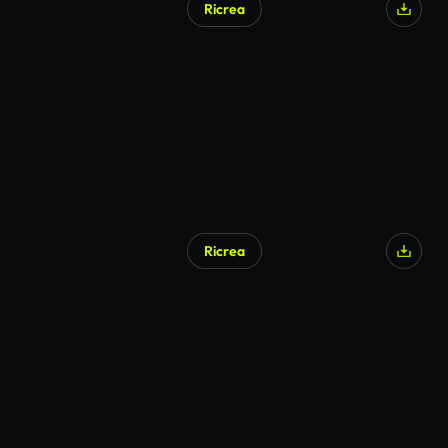
Ricrea
Generato da IA
Ricrea
Generato da IA