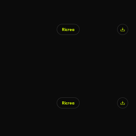
Ricrea
Ricrea