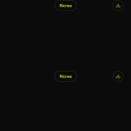
Ricrea
Generato da IA
Ricrea
Generato da IA