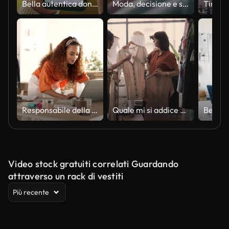
Bella autentica donna shopping online sul suo smartphone nel soggiorno di casa mentre è sdraiata su un divano divano. Sta navigando in Internet e controllando le offerte nel suo negozio di abbigliamento Internet preferito.
Moda, decisione e shopping a mani per i vestiti in un negozio del centro commerciale e cliente con una scelta in un negozio boutique di lusso. Design, vendita al dettaglio e persona con promozione, vendita e sconto per il prodotto guardaroba
Responsabile della logistica, del laptop e della moda del negozio al dettaglio o della boutique che controlla le scorte di abbigliamento in scatole su una lista di controllo. Piccola impresa, imprenditrice e giovane donna che lavora con l'inventario dei ve
Quale mi si addice meglio?
Video stock gratuiti correlati Guardando
attraverso un rack di vestiti
Più recente