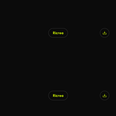
Ricrea
Generato da IA
Ricrea
Generato da IA