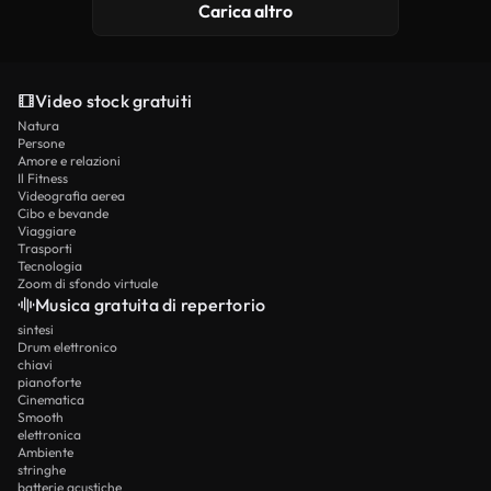
Carica altro
Video stock gratuiti
Natura
Persone
Amore e relazioni
Il Fitness
Videografia aerea
Cibo e bevande
Viaggiare
Trasporti
Tecnologia
Zoom di sfondo virtuale
Musica gratuita di repertorio
sintesi
Drum elettronico
chiavi
pianoforte
Cinematica
Smooth
elettronica
Ambiente
stringhe
batterie acustiche