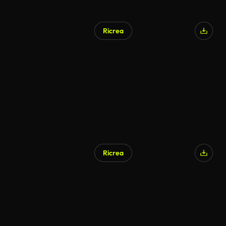
Ricrea
Ricrea