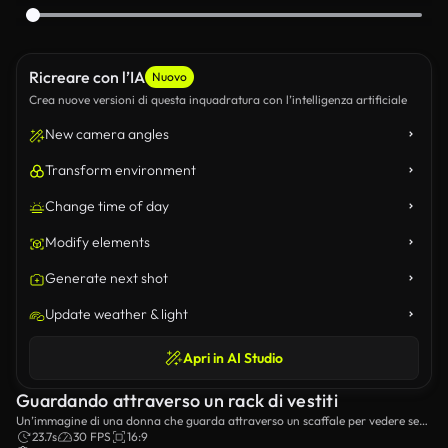
Ricreare con l’IA
Nuovo
Crea nuove versioni di questa inquadratura con l’intelligenza artificiale
New camera angles
Transform environment
Change time of day
Modify elements
Generate next shot
Update weather & light
Apri in AI Studio
Guardando attraverso un rack di vestiti
Un’immagine di una donna che guarda attraverso un scaffale per vedere se
trova i vestiti che le piacciono.
23.7s
30 FPS
16:9