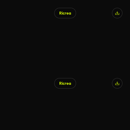
Ricrea
Generato da IA
Ricrea
Generato da IA