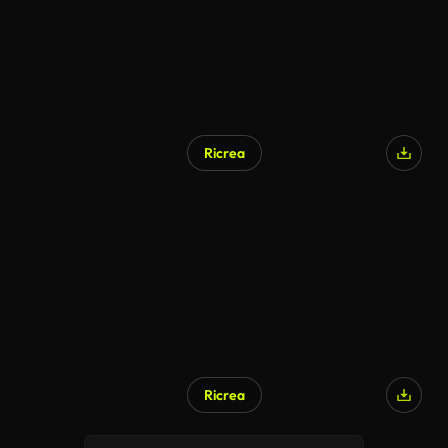
Ricrea
Generato da IA
Ricrea
Generato da IA