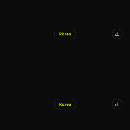
Ricrea
Generato da IA
Ricrea
Generato da IA