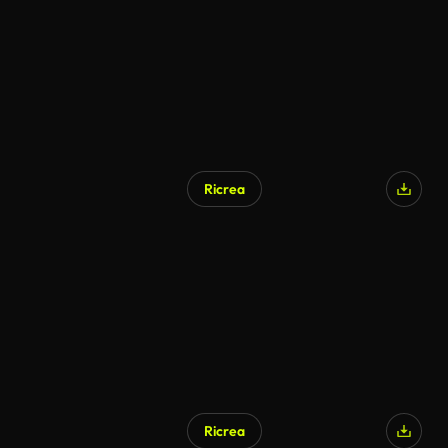
Ricrea
Generato da IA
Ricrea