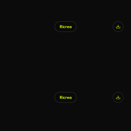
Ricrea
Generato da IA
Ricrea
Generato da IA