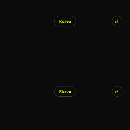
Ricrea
Ricrea