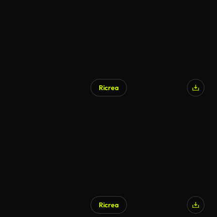
Ricrea
Ricrea