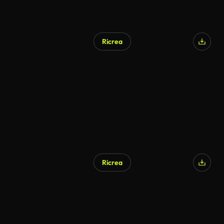
Ricrea
Generato da IA
Ricrea
Generato da IA