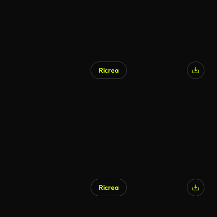
Ricrea
Ricrea