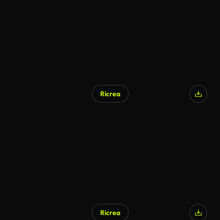
Ricrea
Ricrea