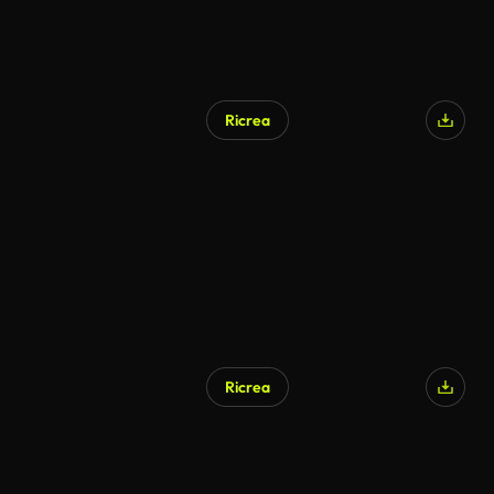
Ricrea
Ricrea