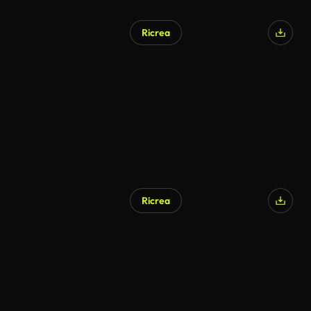
Ricrea
Ricrea
Generato da IA