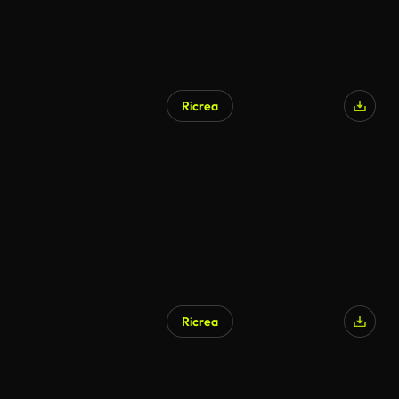
Ricrea
Ricrea
Generato da IA