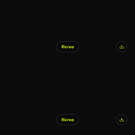
Ricrea
Generato da IA
Ricrea
Generato da IA