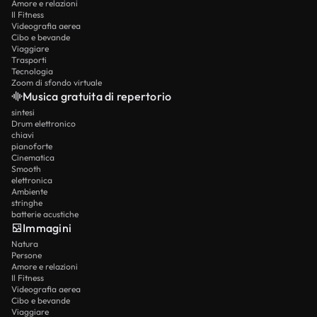
Amore e relazioni
Il Fitness
Videografia aerea
Cibo e bevande
Viaggiare
Trasporti
Tecnologia
Zoom di sfondo virtuale
Musica gratuita di repertorio
sintesi
Drum elettronico
chiavi
pianoforte
Cinematica
Smooth
elettronica
Ambiente
stringhe
batterie acustiche
Immagini
Natura
Persone
Amore e relazioni
Il Fitness
Videografia aerea
Cibo e bevande
Viaggiare