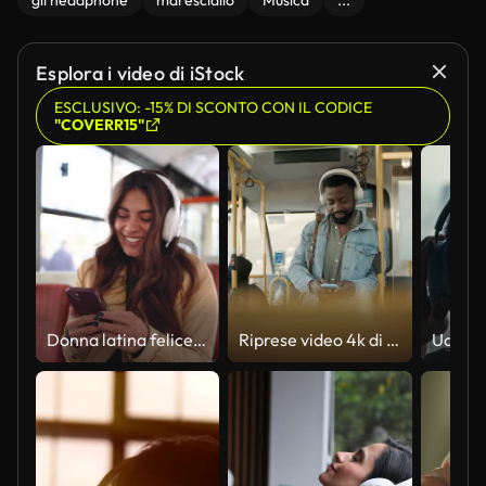
gli headphone
maresciallo
Musica
...
Esplora i video di iStock
ESCLUSIVO: -15% DI SCONTO CON IL CODICE
"COVERR15"
Donna latina felice che si gode la musica in un autobus urbano
Riprese video 4k di un giovane che usa uno smartphone e le cuffie mentre viaggia su un autobus