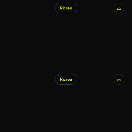
Ricrea
Ricrea
Generato da IA