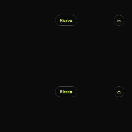
Ricrea
Ricrea