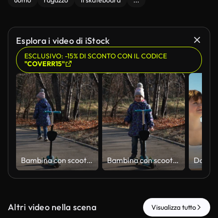
uomo
ragazzo
Il skateboard
...
Esplora i video di iStock
ESCLUSIVO: -15% DI SCONTO CON IL CODICE
"COVERR15"
Bambina con scooter, corsa, gioco. Attività stagionale all'aperto per bambini. Buone vacanze. Vita infantile sana.
Bambina con scooter, corsa, gioco. Attività stagionale all'aperto per bambini. Buone vacanze. Vita infantile sana.
Altri video nella scena
Visualizza tutto