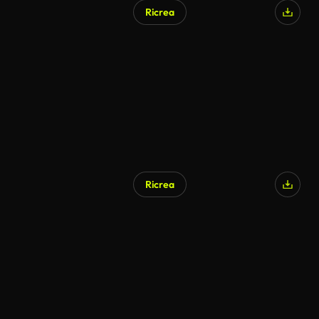
Ricrea
Generato da IA
Ricrea