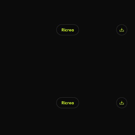
Ricrea
Ricrea