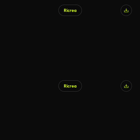
Ricrea
Ricrea