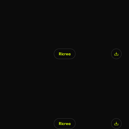
Ricrea
Generato da IA
Ricrea