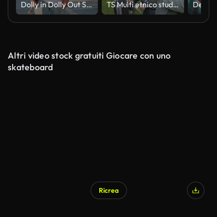
Dolly in Dolly Out Shot di giovane in abiti casual che tiene lo skateboard sul marciapiede in città in una giornata di sole
TS Multi etnico studente maschio sms mentre cammina attraverso un parco
Altri video stock gratuiti Giocare con uno
skateboard
Ricrea