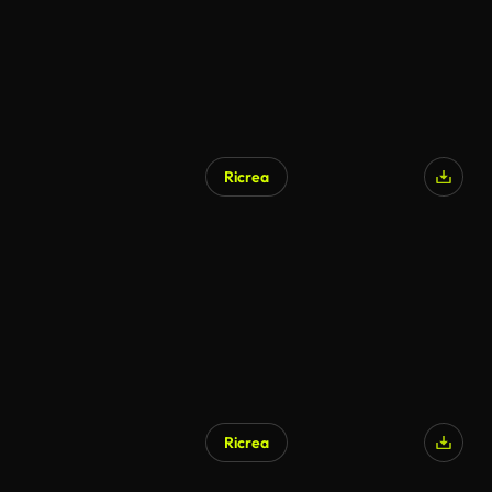
Ricrea
Ricrea