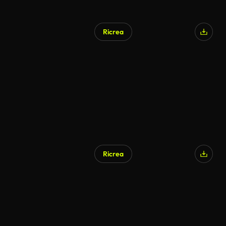
Ricrea
Ricrea