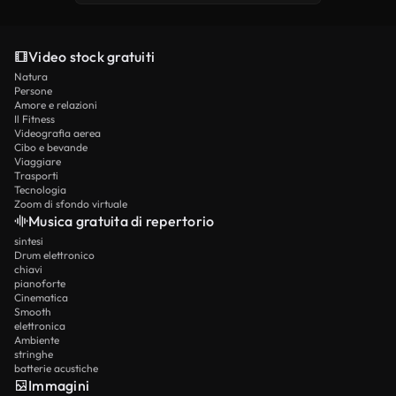
Video stock gratuiti
Natura
Persone
Amore e relazioni
Il Fitness
Videografia aerea
Cibo e bevande
Viaggiare
Trasporti
Tecnologia
Zoom di sfondo virtuale
Musica gratuita di repertorio
sintesi
Drum elettronico
chiavi
pianoforte
Cinematica
Smooth
elettronica
Ambiente
stringhe
batterie acustiche
Immagini