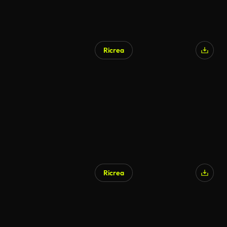
Ricrea
Ricrea