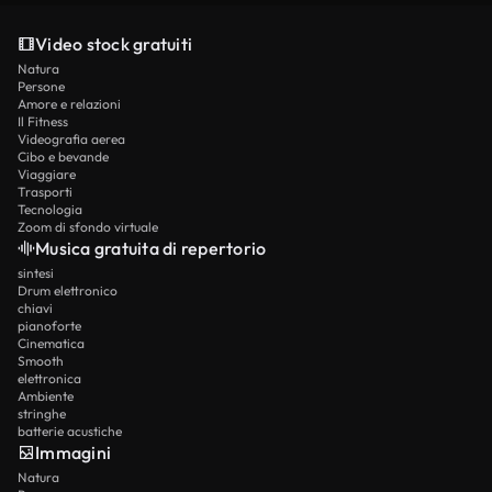
Video stock gratuiti
Natura
Persone
Amore e relazioni
Il Fitness
Videografia aerea
Cibo e bevande
Viaggiare
Trasporti
Tecnologia
Zoom di sfondo virtuale
Musica gratuita di repertorio
sintesi
Drum elettronico
chiavi
pianoforte
Cinematica
Smooth
elettronica
Ambiente
stringhe
batterie acustiche
Immagini
Natura