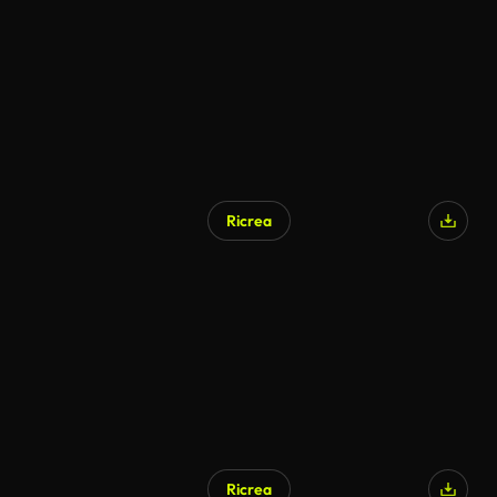
Ricrea
Ricrea