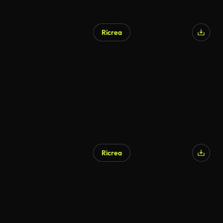
Ricrea
Ricrea