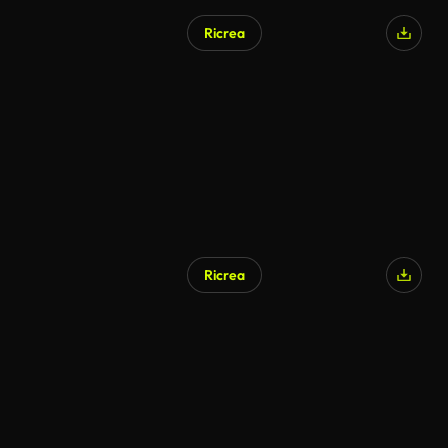
Ricrea
Ricrea