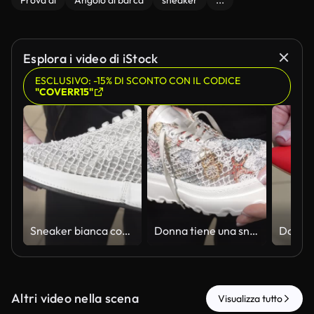
Prova di
Angolo di barca
sneaker
...
Esplora i video di iStock
ESCLUSIVO: -15% DI SCONTO CON IL CODICE
"COVERR15"
Sneaker bianca con tomaia voluminosa e texturizzata nelle mani degli acquirenti
Donna tiene una sneaker con la tomaia floreale in pizzo e la suola bianca, ravvicinata
Altri video nella scena
Visualizza tutto