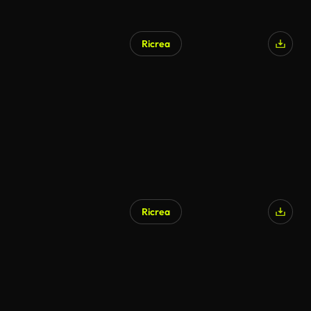
Ricrea
Ricrea