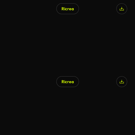
Ricrea
Ricrea