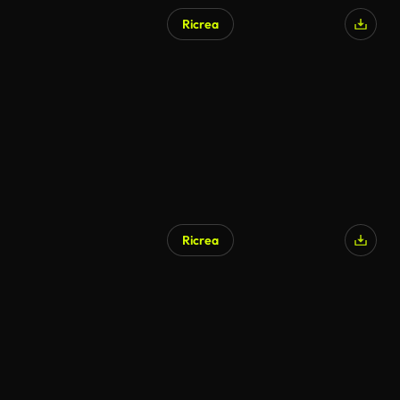
Ricrea
Ricrea