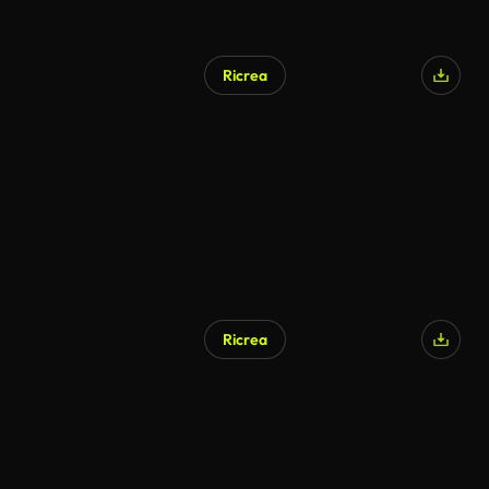
Ricrea
Ricrea