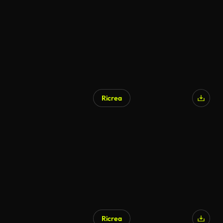
Ricrea
Ricrea