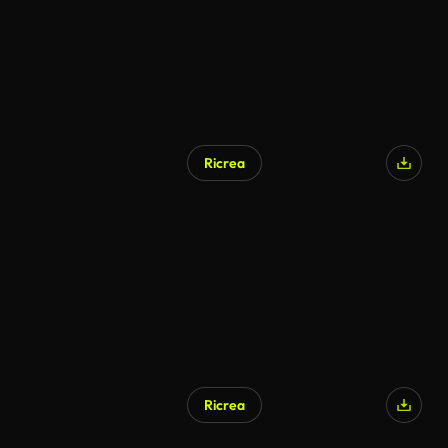
Ricrea
Ricrea