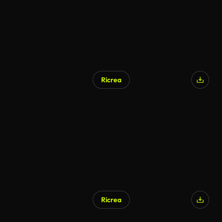
Ricrea
Ricrea