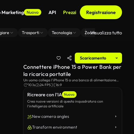
o Marketing
API
Prezzi
Registrazione
Nuovo
Visualizza tutto
giare
Trasporti
Tecnologia
Zoom Di Sfondo Virtuale
Scaricamento
Connettere iPhone 15 a Power Bank per
la ricarica portatile
Un uomo collega l'iPhone 15 a una banca di alimentazione
wireless per una comoda ricarica portatile.Questa foto di
10.1s
24 FPS
16:9
prossimità mostra la facilità e la praticità di rimanere
Ricreare con l’IA
alimentato in movimento con l'ultimo smartphone Apple.
Nuovo
Crea nuove versioni di questa inquadratura con
l’intelligenza artificiale
New camera angles
Transform environment