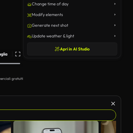
Change time of day
Modify elements
Generate next shot
Update weather & light
Apri in AI Studio
aglia
erciali gratuiti