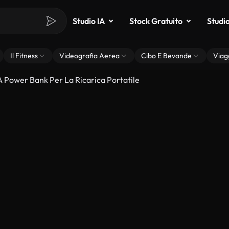
Studio IA
Stock Gratuito
Studi
Il Fitness
Videografia Aerea
Cibo E Bevande
Viag
A Power Bank Per La Ricarica Portatile