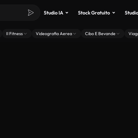
Studio IA
Stock Gratuito
Studi
Il Fitness
Videografia Aerea
Cibo E Bevande
Viag