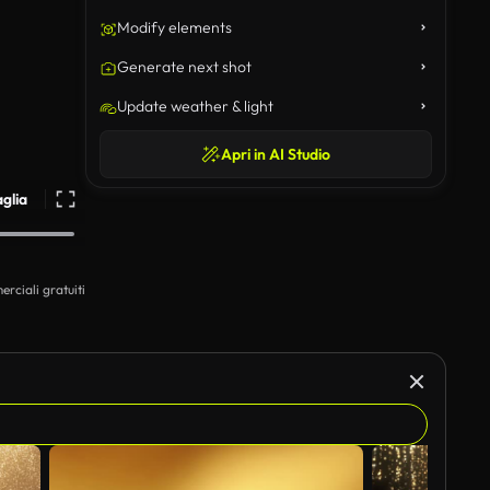
Modify elements
Generate next shot
Update weather & light
Apri in AI Studio
aglia
erciali gratuiti