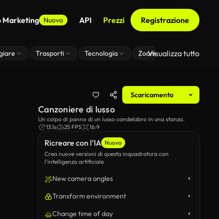
o Marketing
API
Prezzi
Registrazione
Nuovo
Visualizza tutto
giare
Trasporti
Tecnologia
Zoom Di Sfondo Virtuale
Scaricamento
Canzoniere di lusso
Un colpo di panno di un lusso candelabro in una stanza.
13.1s
25 FPS
16:9
Ricreare con l’IA
Nuovo
Crea nuove versioni di questa inquadratura con
l’intelligenza artificiale
New camera angles
Transform environment
Change time of day