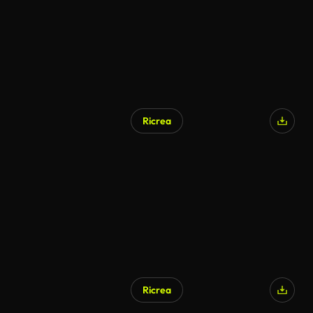
Ricrea
Ricrea