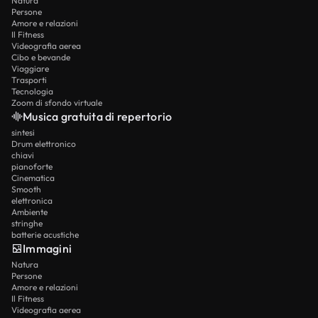
Natura
Persone
Amore e relazioni
Il Fitness
Videografia aerea
Cibo e bevande
Viaggiare
Trasporti
Tecnologia
Zoom di sfondo virtuale
Musica gratuita di repertorio
sintesi
Drum elettronico
chiavi
pianoforte
Cinematica
Smooth
elettronica
Ambiente
stringhe
batterie acustiche
Immagini
Natura
Persone
Amore e relazioni
Il Fitness
Videografia aerea