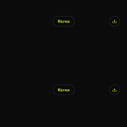
Ricrea
Generato da IA
Ricrea
Generato da IA