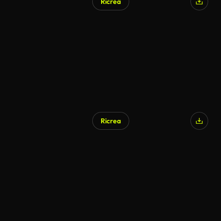
Ricrea
Ricrea