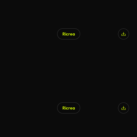
Ricrea
Generato da IA
Ricrea
Generato da IA