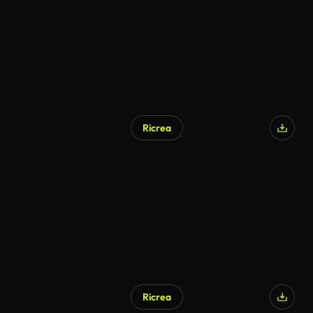
Ricrea
Generato da IA
Ricrea