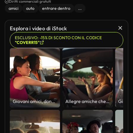
Diritti commerciali gratuiti
amici
auto
entrare dentro
...
Esplora i video di iStock
ESCLUSIVO: -15% DI SCONTO CON IL CODICE
"COVERR15"
Giovani amici, donne, parlando, e, entrando, su, macchina
Allegre amiche che cantano in macchina