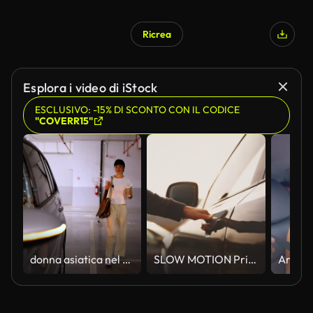
Ricrea
Esplora i video di iStock
ESCLUSIVO: -15% DI SCONTO CON IL CODICE
"COVERR15"
donna asiatica nel garage, sbloccando la sua auto ed entrando
SLOW MOTION Primo piano dell'uomo che apre e sale nell'auto parcheggiata