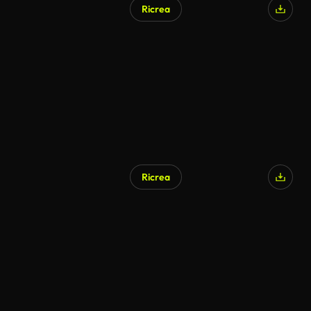
Ricrea
Ricrea