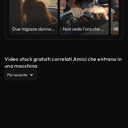
Due ragazze donne sono sedute in un'auto e ascoltano musica. Ballano e sorridono in modo molto emotivo. Gli amici trascorrono del tempo gioioso insieme al tramonto. Concetto di vacanza Roadtrip. Rapporto di amicizia
Non vedo l'ora che arrivi oggi!
Video stock gratuiti correlati Amici che entrano in
una macchina
Più recente