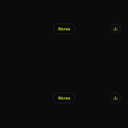
Ricrea
Ricrea