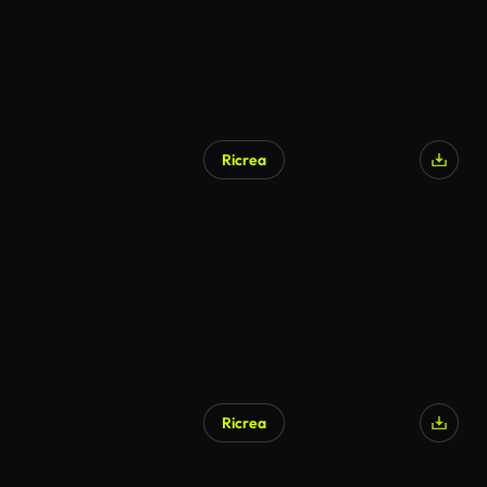
Ricrea
Generato da IA
Ricrea
Generato da IA