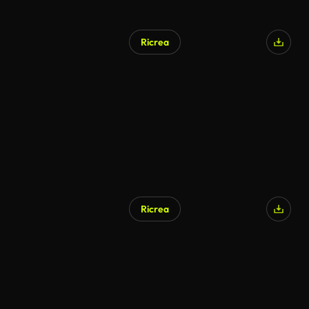
Ricrea
Ricrea