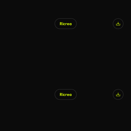
Ricrea
Ricrea