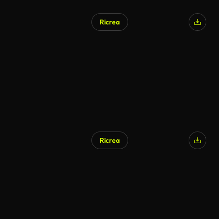
Ricrea
Ricrea