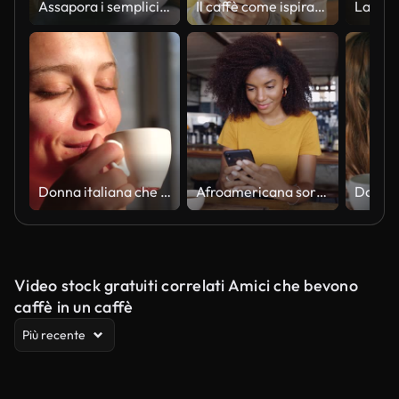
Assapora i semplici piaceri che la vita ci regala con
Il caffè come ispirazione - Donne che conquistano il mondo
Donna italiana che beve caffè italiano al tramonto
Afroamericana sorridente donna che digita al fidanzato su smartphone seduto in un caffè alla moda accanto a una tazza di caffè caldo
Video stock gratuiti correlati Amici che bevono
caffè in un caffè
Più recente