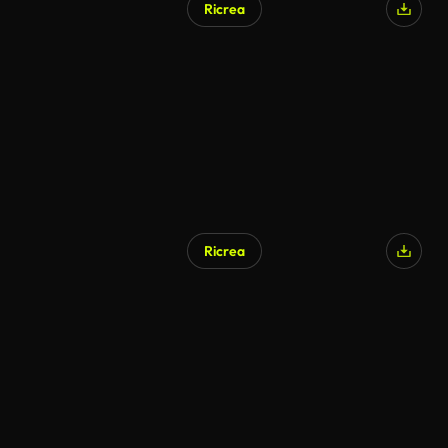
Ricrea
Ricrea