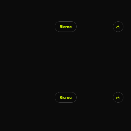
Ricrea
Generato da IA
Ricrea