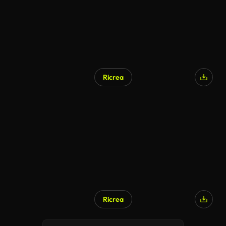
Ricrea
Ricrea