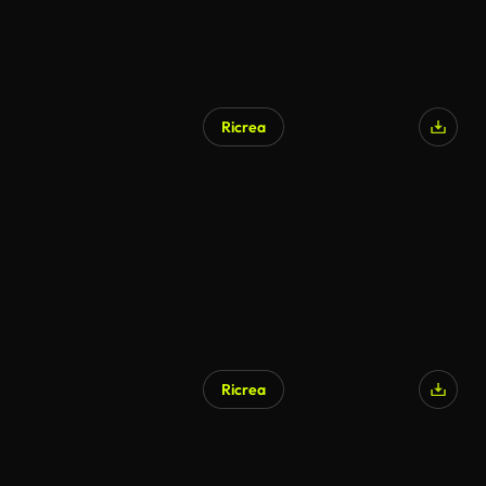
Ricrea
Ricrea