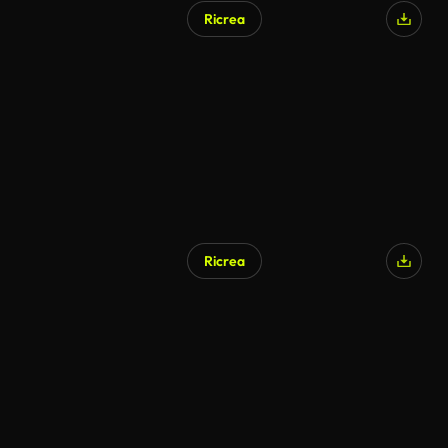
Ricrea
Generato da IA
Ricrea
Generato da IA