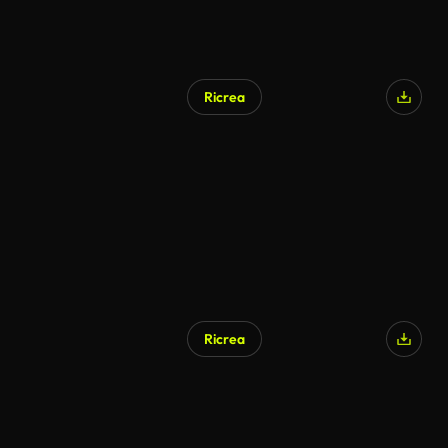
Ricrea
Ricrea