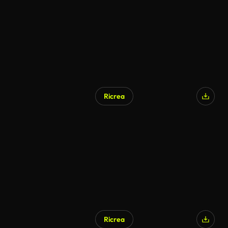
Ricrea
Generato da IA
Ricrea