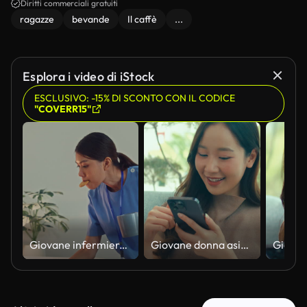
Diritti commerciali gratuiti
ragazze
bevande
Il caffè
...
Esplora i video di iStock
ESCLUSIVO: -15% DI SCONTO CON IL CODICE
"COVERR15"
Giovane infermiera asiatica in camice blu che tiene una tazza di caffè e un biscotto mentre usa un laptop nella camera da letto di casa. concetto di stile di vita dell'infermiera.
Giovane donna asiatica che sorride e guarda il suo smartphone seduta in un caffè luminoso e accogliente, godendosi un momento di relax. Concetto di stile di vita da caffè.