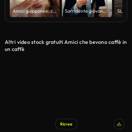
Amici giapponesi, che ridono e parlano al ristorante per cena, vacanza e scherzo divertente con cura al chiuso. Donne, uomo e felice insieme a pranzo nella città di tokyo e commedia per legare in caffetteria
Sorridente giovane donna in occhiali sta usando lo smartphone guardando lo schermo mentre cammina all'aperto in città con caffè da a-go. Stile di vita giovanile, concetto di strada e tecnologia.
Altri video stock gratuiti Amici che bevono caffè in
un caffè
Ricrea