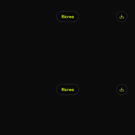
Ricrea
Generato da IA
Ricrea
Generato da IA