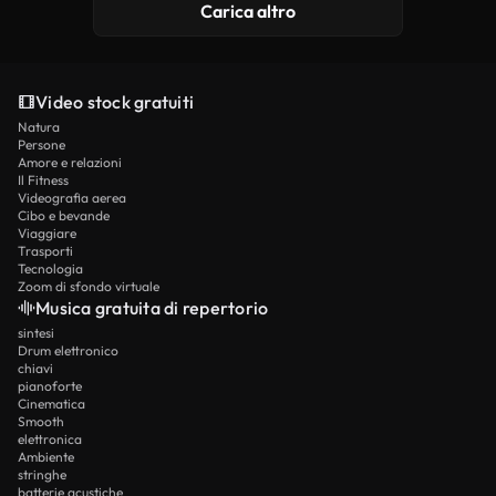
Carica altro
Video stock gratuiti
Natura
Persone
Amore e relazioni
Il Fitness
Videografia aerea
Cibo e bevande
Viaggiare
Trasporti
Tecnologia
Zoom di sfondo virtuale
Musica gratuita di repertorio
sintesi
Drum elettronico
chiavi
pianoforte
Cinematica
Smooth
elettronica
Ambiente
stringhe
batterie acustiche