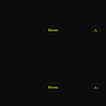
Ricrea
Ricrea