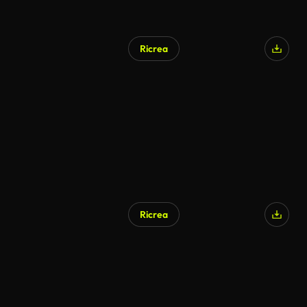
Ricrea
Generato da IA
Ricrea
Generato da IA