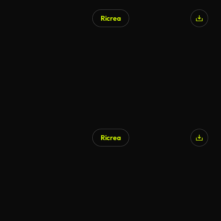
Ricrea
Generato da IA
Ricrea
Generato da IA