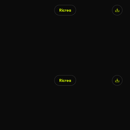
Ricrea
Generato da IA
Ricrea
Generato da IA