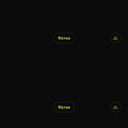
Ricrea
Generato da IA
Ricrea
Generato da IA