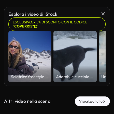
Esplora i video di iStock
ESCLUSIVO: -15% DI SCONTO CON IL CODICE
"COVERR15"
Sciatrice freestyle donna che salta nello snowpark di Verbier mentre un'amica si rilassa nella neve. Scena giocosa di sport invernali femminili con cieli azzurri, paesaggi alpini e stile di vita da resort sciistico delle Alpi svizzere.
Adorabile cucciolo nero con il petto bianco che corre e gioca gioiosamente fuori nella neve fresca, inseguendo la telecamera durante una splendida giornata invernale con un'espressione felice ed energica.
Altri video nella scena
Visualizza tutto