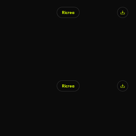
Ricrea
Ricrea