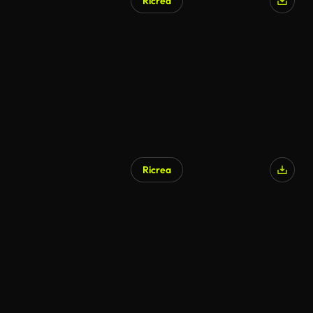
Ricrea
Generato da IA
Ricrea
Generato da IA