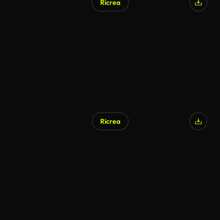
Ricrea
Ricrea