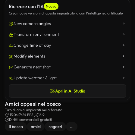
Ricreare con l’IA
Nuovo
Crea nuove versioni di questa inquadratura con l’intelligenza artificiale
New camera angles
Transform environment
Change time of day
Modify elements
Generate next shot
Update weather & light
Apri in AI Studio
Amici appesi nel bosco
Tiro di amici impiccati nella foresta.
13.0s
24 FPS
16:9
Diritti commerciali gratuiti
Il bosco
amici
ragazzi
...