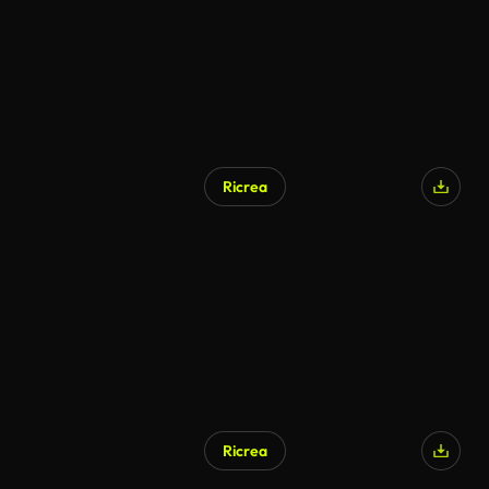
Ricrea
Generato da IA
Ricrea