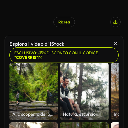
Ricrea
Esplora i video di iStock
ESCLUSIVO: -15% DI SCONTO CON IL CODICE
"COVERR15"
Alla scoperta dei percorsi naturalistici Una mamma e i bambini nel bosco.
Natura, escursioni e una coppia si rilassano su un sentiero avventura nella foresta e seduti su una roccia. Salute, uomo e donna felici che puntano al paesaggio naturale mentre si rilassano nei boschi con alberi, fitness e libertà