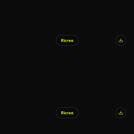
Ricrea
Generato da IA
Ricrea
Generato da IA