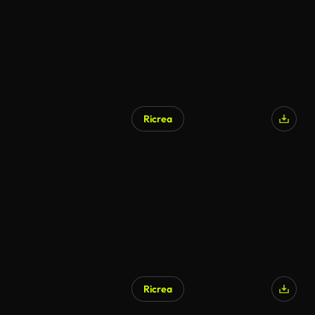
Ricrea
Generato da IA
Ricrea