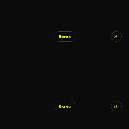
Ricrea
Ricrea