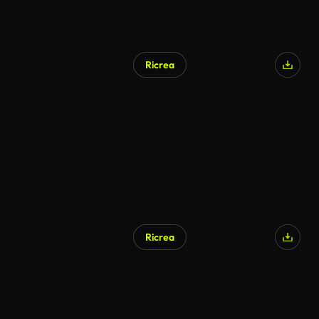
Ricrea
Generato da IA
Ricrea