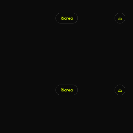
Ricrea
Ricrea