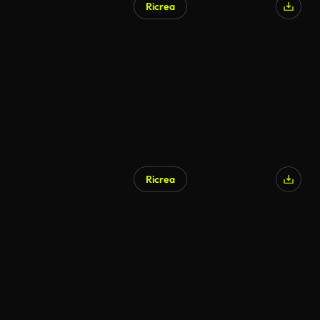
Ricrea
Ricrea
Generato da IA