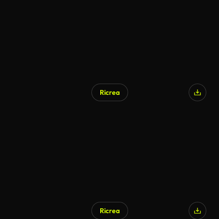
Ricrea
Ricrea