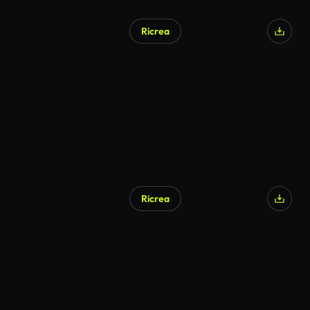
Ricrea
Ricrea
Generato da IA