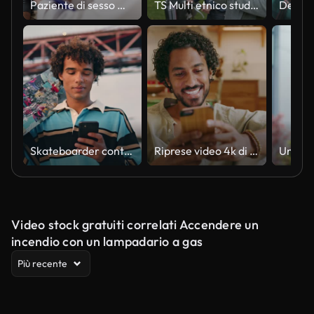
Paziente di sesso maschile che si sottopone a un controllo medico annuale con un medico caucasico anziano, all'ordinazione
TS Multi etnico studente maschio sms mentre cammina attraverso un parco
Skateboarder contemporaneo che invia messaggi di testo al telefono in primo piano. Uomo riccio che trasporta longboard
Riprese video 4k di un giovane che usa il suo smartphone per inviare un messaggio
Video stock gratuiti correlati Accendere un
incendio con un lampadario a gas
Più recente