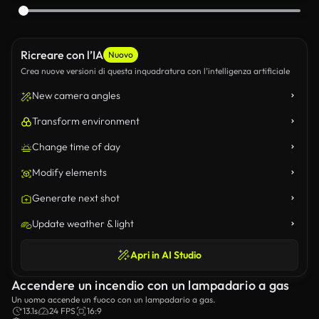
Ricreare con l’IA
Nuovo
Crea nuove versioni di questa inquadratura con l’intelligenza artificiale
New camera angles
Transform environment
Change time of day
Modify elements
Generate next shot
Update weather & light
Apri in AI Studio
Accendere un incendio con un lampadario a gas
Un uomo accende un fuoco con un lampadario a gas.
13.1s
24 FPS
16:9