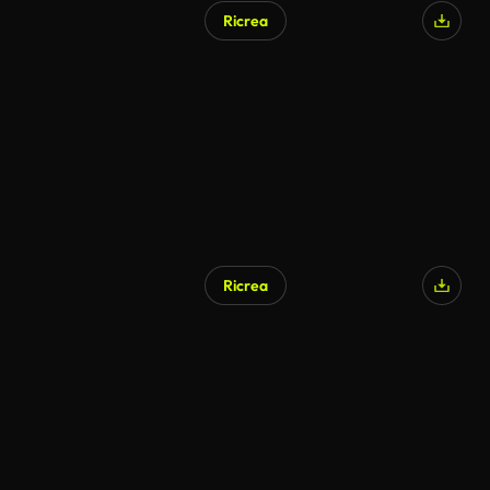
Ricrea
Ricrea
Generato da IA