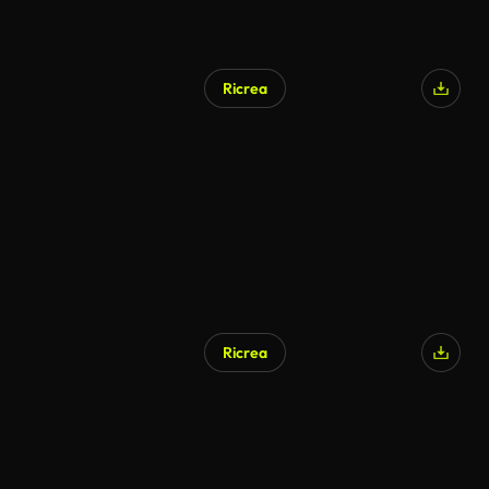
Ricrea
Generato da IA
Ricrea