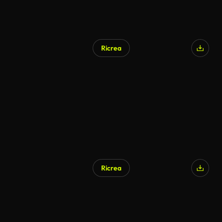
Ricrea
Ricrea