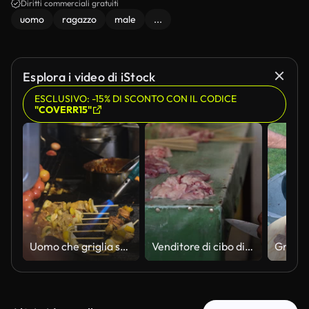
Diritti commerciali gratuiti
uomo
ragazzo
male
...
Esplora i video di iStock
ESCLUSIVO: -15% DI SCONTO CON IL CODICE
"COVERR15"
Uomo che griglia spiedini con torcia a gas all'aperto
Venditore di cibo di strada che taglia carne fresca per il satay indonesiano,