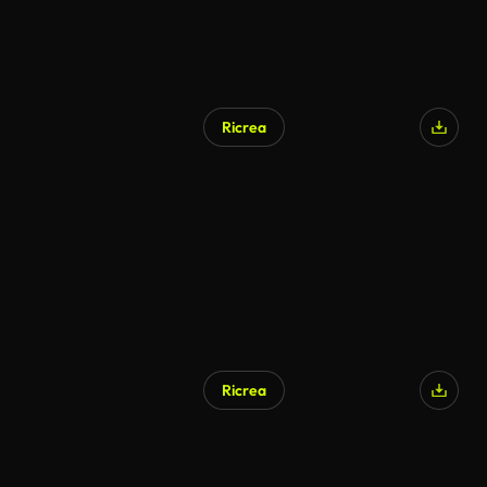
Ricrea
Ricrea
Generato da IA