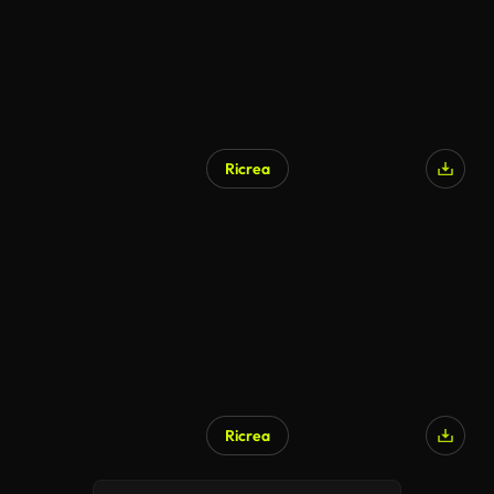
Ricrea
Ricrea
Generato da IA