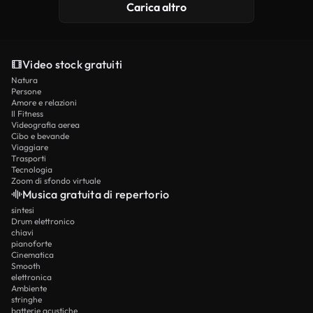
Carica altro
Video stock gratuiti
Natura
Persone
Amore e relazioni
Il Fitness
Videografia aerea
Cibo e bevande
Viaggiare
Trasporti
Tecnologia
Zoom di sfondo virtuale
Musica gratuita di repertorio
sintesi
Drum elettronico
chiavi
pianoforte
Cinematica
Smooth
elettronica
Ambiente
stringhe
batterie acustiche