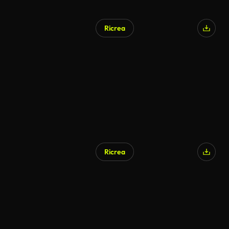
Ricrea
Generato da IA
Ricrea