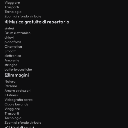
Viaggiare
Trasporti
Tecnologia
Zoom di sfondo virtuale
Musica gratuita di repertorio
sintesi
Drum elettronico
chiavi
pianoforte
Cinematica
Smooth
elettronica
Ambiente
stringhe
batterie acustiche
Immagini
Natura
Persone
Amore e relazioni
Il Fitness
Videografia aerea
Cibo e bevande
Viaggiare
Trasporti
Tecnologia
Zoom di sfondo virtuale