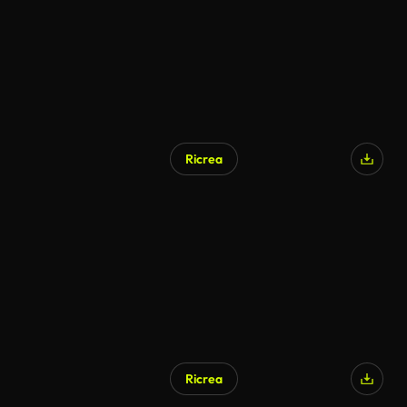
Ricrea
Ricrea