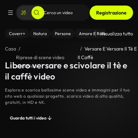
Registrazione
Visualizza tutto
Coverr+
Natura
Persone
Amore E Relazioni
Il Fitnes
Casa
Versare E Versare Il Tè E
Riprese di scene video
Il Caffè
Libero versare e scivolare il tè e
d’archivio
il caffè video
Esplora e scarica bellissime scene video e immagini per il tuo
sito web o qualsiasi progetto. scarica video di alta qualità,
gratuiti, in HD e 4K.
Guarda tutti i video