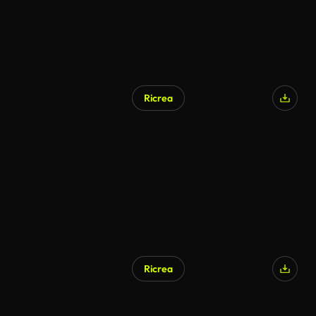
Ricrea
Ricrea