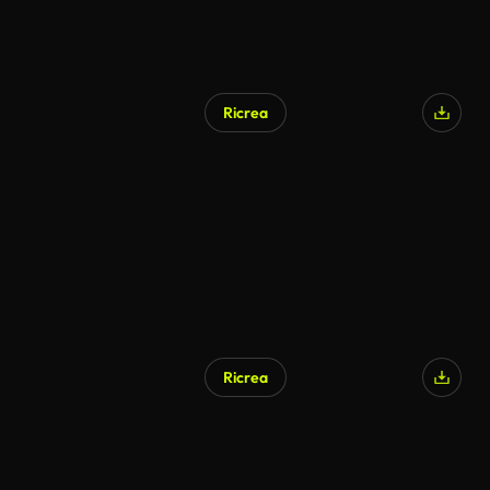
Ricrea
Ricrea