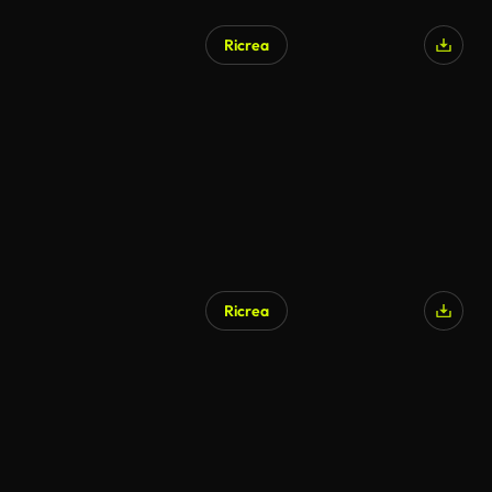
Ricrea
Ricrea