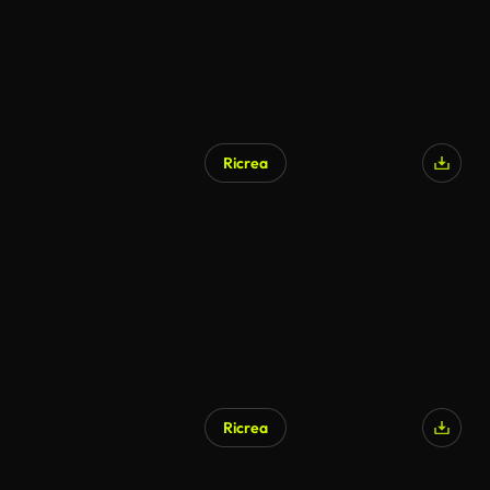
Ricrea
Ricrea