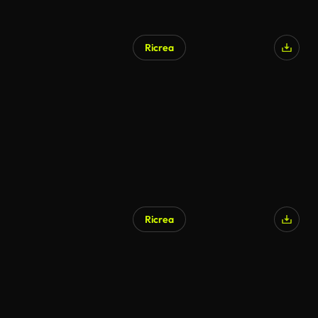
Ricrea
Ricrea