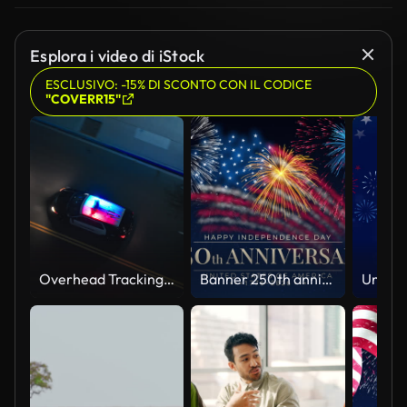
Esplora i video di iStock
ESCLUSIVO: -15% DI SCONTO CON IL CODICE
"COVERR15"
Overhead Tracking Drone Shot of a Police Car Driving on a City Street with Lights On at Night
Banner 250th anniversary of the USA. 250 years of independence. 4th of july 2026 usa independence day, video greeting card. US flag fireworks on blue sky background. Fourth of july. 4k seamless loop