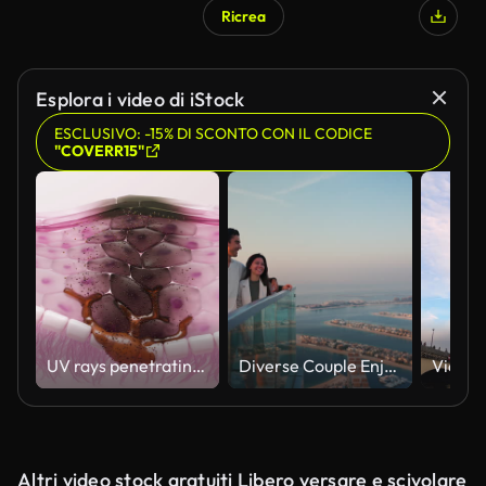
Ricrea
Esplora i video di iStock
ESCLUSIVO: -15% DI SCONTO CON IL CODICE
"COVERR15"
UV rays penetrating skin for melanin synthesis and melasma 3D animation
Diverse Couple Enjoying Sunset Views from High Rise Sky Deck Overlooking Palm Jumeirah
Altri video stock gratuiti Libero versare e scivolare