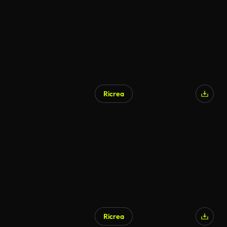
Ricrea
Ricrea