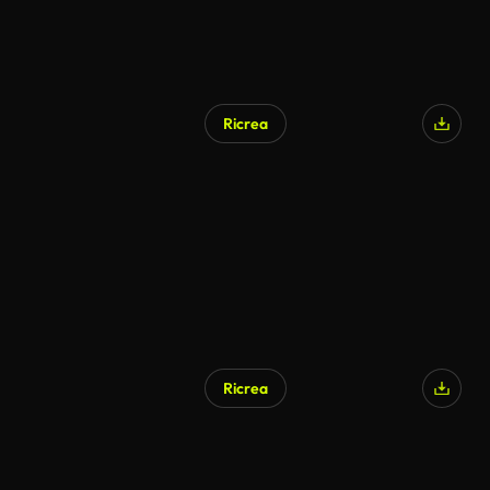
Ricrea
Ricrea