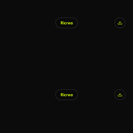
Ricrea
Ricrea