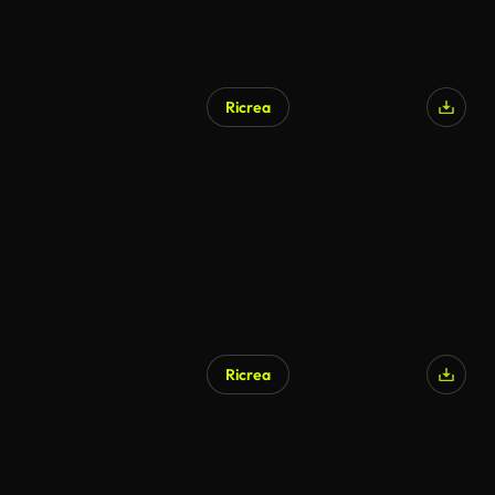
Ricrea
Ricrea