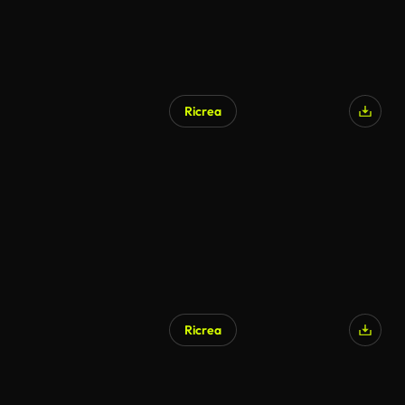
Ricrea
Ricrea