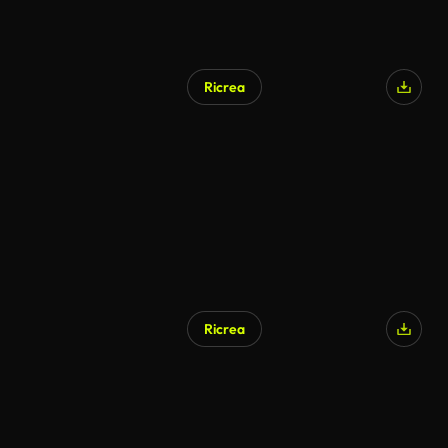
Ricrea
Ricrea