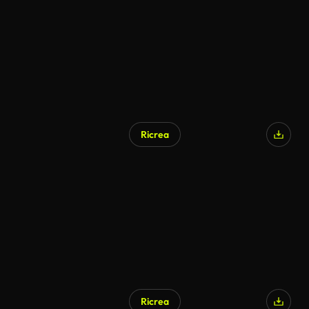
Ricrea
Ricrea