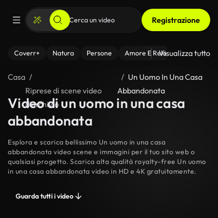
Registrazione
Visualizza tutto
Coverr+
Natura
Persone
Amore E Relazioni
Il Fitnes
Casa
Un Uomo In Una Casa
Riprese di scene video
Abbandonata
Video di un uomo in una casa
d’archivio
abbandonata
Esplora e scarica bellissimo Un uomo in una casa
abbandonata video scene e immagini per il tuo sito web o
qualsiasi progetto. Scarica alta qualità royalty-free Un uomo
in una casa abbandonata video in HD e 4K gratuitamente.
Guarda tutti i video