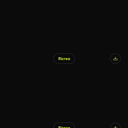
Ricrea
Ricrea