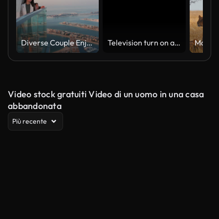
Diverse Couple Enjoying Sunset Views from High Rise Sky Deck Overlooking Palm Jumeirah
Television turn on and off. Switch on tv effect, switch off tv effect. Turn on Lcd TV effect, turn off TV effect . Led Tv on and off on black background
Video stock gratuiti Video di un uomo in una casa
abbandonata
Più recente