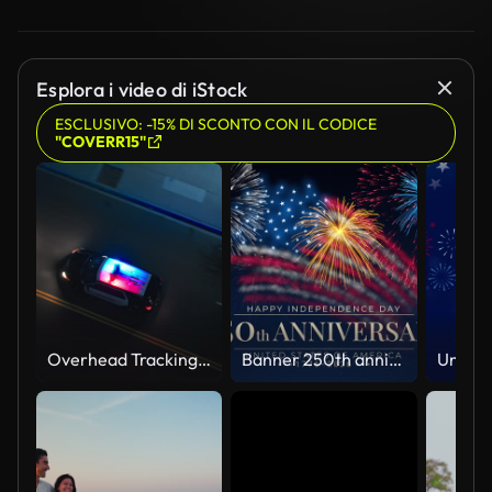
Esplora i video di iStock
ESCLUSIVO: -15% DI SCONTO CON IL CODICE
"COVERR15"
Overhead Tracking Drone Shot of a Police Car Driving on a City Street with Lights On at Night
Banner 250th anniversary of the USA. 250 years of independence. 4th of july 2026 usa independence day, video greeting card. US flag fireworks on blue sky background. Fourth of july. 4k seamless loop