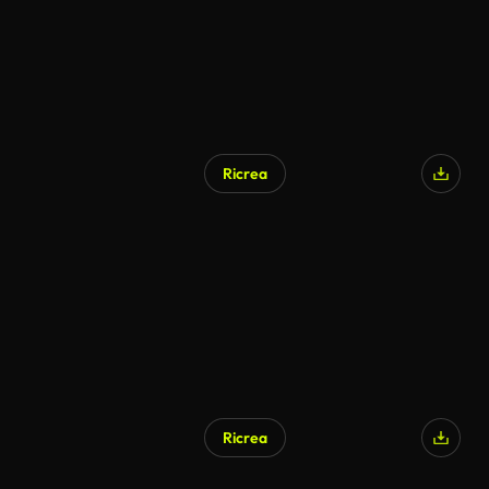
Ricrea
Ricrea