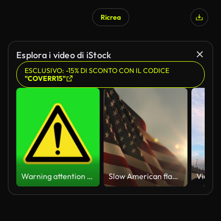
Ricrea
Esplora i video di iStock
ESCLUSIVO: -15% DI SCONTO CON IL CODICE
"COVERR15"
Warning attention yellow hazard message street sign 4k green screen caution animation
Slow American flag at sunset during Memorial Day in the United States