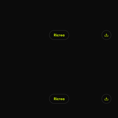
Ricrea
Ricrea