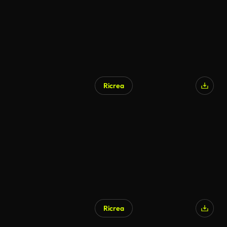
Ricrea
Ricrea