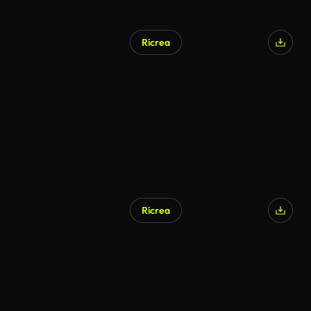
Ricrea
Ricrea