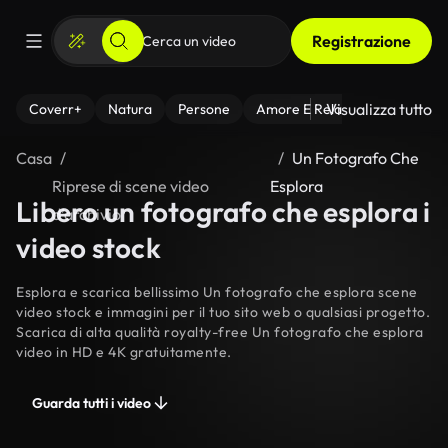
Registrazione
Visualizza tutto
Coverr+
Natura
Persone
Amore E Relazioni
Il Fitnes
Casa
Un Fotografo Che
Riprese di scene video
Esplora
Libero un fotografo che esplora i
d’archivio
video stock
Esplora e scarica bellissimo Un fotografo che esplora scene
video stock e immagini per il tuo sito web o qualsiasi progetto.
Scarica di alta qualità royalty-free Un fotografo che esplora
video in HD e 4K gratuitamente.
Guarda tutti i video