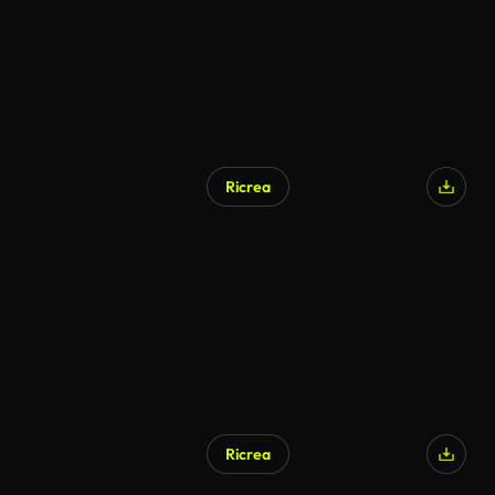
Ricrea
Ricrea