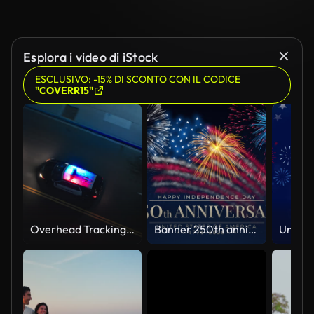
Esplora i video di iStock
ESCLUSIVO: -15% DI SCONTO CON IL CODICE
"COVERR15"
Overhead Tracking Drone Shot of a Police Car Driving on a City Street with Lights On at Night
Banner 250th anniversary of the USA. 250 years of independence. 4th of july 2026 usa independence day, video greeting card. US flag fireworks on blue sky background. Fourth of july. 4k seamless loop