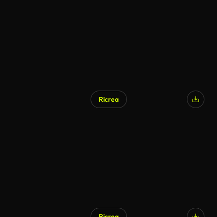
Ricrea
Ricrea