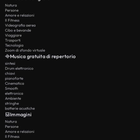
Natura
Persone
Amore e relazioni
Il Fitness
Videografia aerea
Cibo e bevande
Viaggiare
Trasporti
Tecnologia
Zoom di sfondo virtuale
Musica gratuita di repertorio
sintesi
Drum elettronico
chiavi
pianoforte
Cinematica
Smooth
elettronica
Ambiente
stringhe
batterie acustiche
Immagini
Natura
Persone
Amore e relazioni
Il Fitness