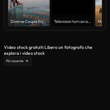
Diverse Couple Enjoying Sunset Views from High Rise Sky Deck Overlooking Palm Jumeirah
Television turn on and off. Switch on tv effect, switch off tv effect. Turn on Lcd TV effect, turn off TV effect . Led Tv on and off on black background
Video stock gratuiti Libero un fotografo che
esplora i video stock
Più recente