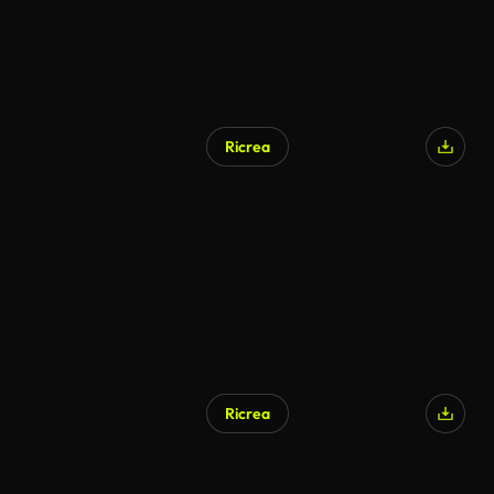
Ricrea
Ricrea