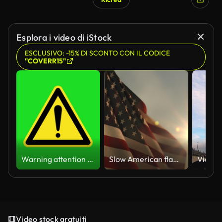
Esplora i video di iStock
ESCLUSIVO: -15% DI SCONTO CON IL CODICE
"COVERR15"
Warning attention yellow hazard message street sign 4k green screen caution animation
Slow American flag at sunset during Memorial Day in the United States
Video stock gratuiti