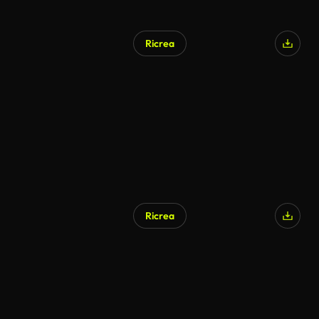
Ricrea
Ricrea