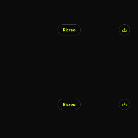
Ricrea
Ricrea