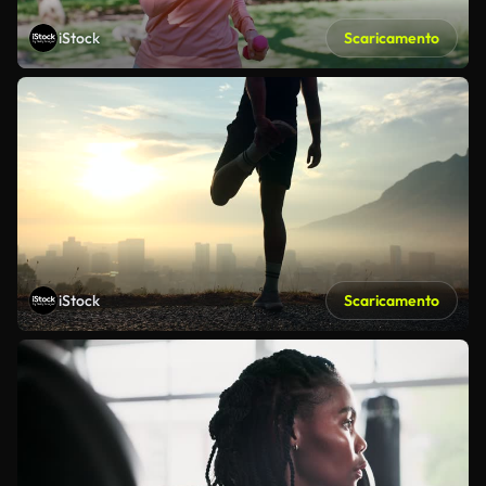
iStock
Scaricamento
iStock
Scaricamento