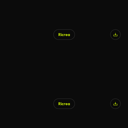
Ricrea
Ricrea