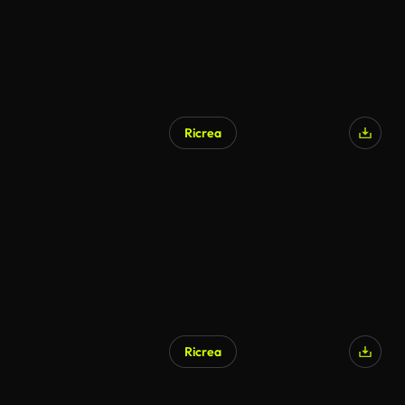
Ricrea
Ricrea