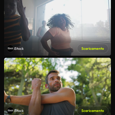
iStock
Scaricamento
iStock
Scaricamento