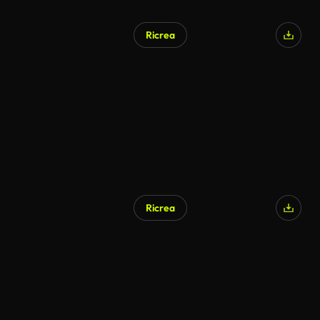
Ricrea
Ricrea