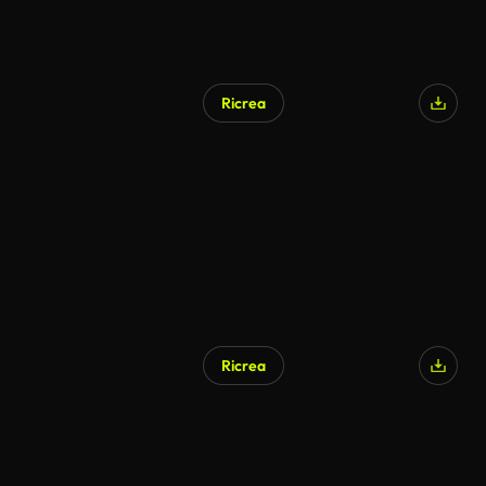
Ricrea
Ricrea