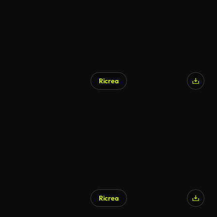
Ricrea
Ricrea