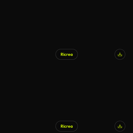
Ricrea
Ricrea