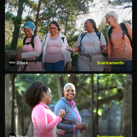
iStock
Scaricamento
iStock
Scaricamento