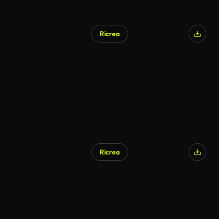
Ricrea
Ricrea