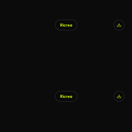
Ricrea
Ricrea