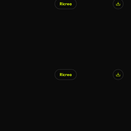
Ricrea
Ricrea