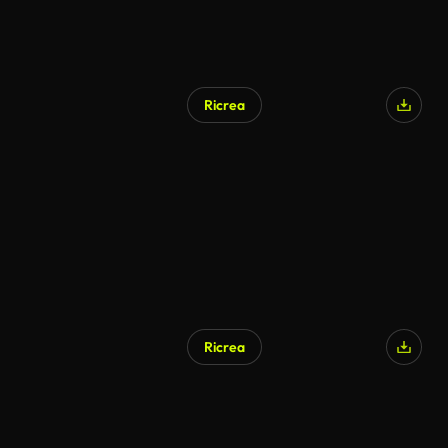
Ricrea
Ricrea