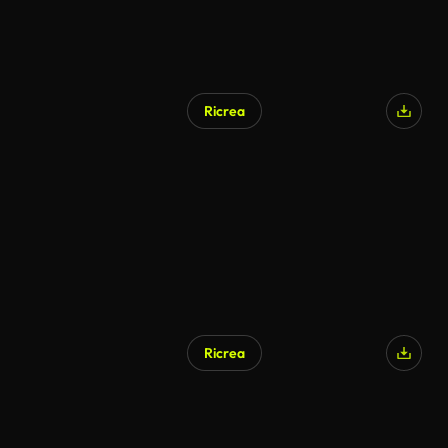
Ricrea
Ricrea