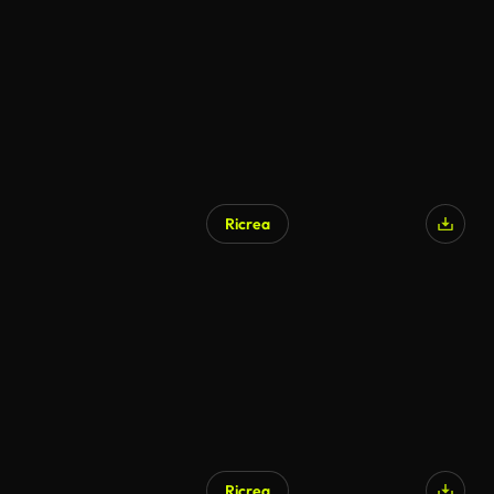
Ricrea
Ricrea