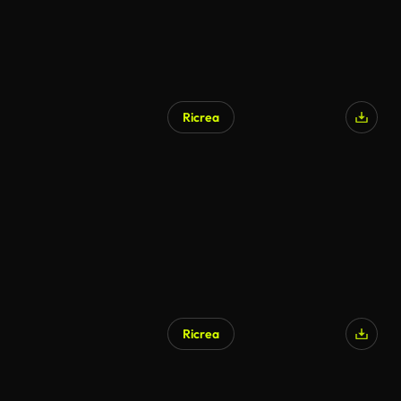
Ricrea
Ricrea