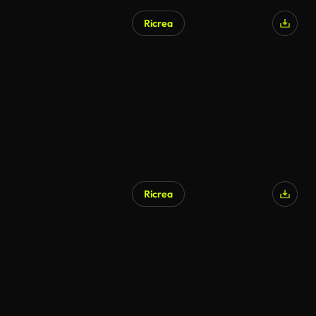
Ricrea
Ricrea