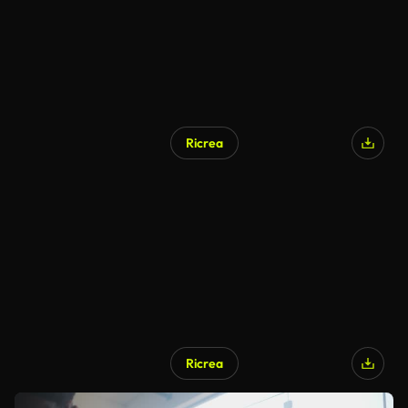
Ricrea
Ricrea