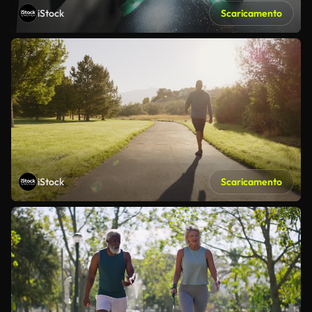
iStock
Scaricamento
iStock
Scaricamento