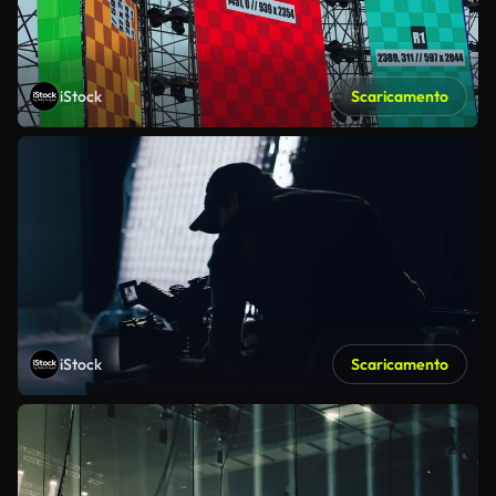
iStock
Scaricamento
iStock
Scaricamento