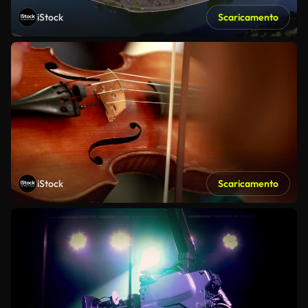
iStock
Scaricamento
iStock
Scaricamento