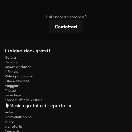
ridistribuito come contenuto stock non riprodotto.
mentre i contenuti premium includono filmati
esclusivi, risoluzione 4K e protezioni di licenza
Hai ancora domande?
estese.
Contattaci
Video stock gratuiti
Natura
Persone
Amore e relazioni
Il Fitness
Videografia aerea
Cibo e bevande
Viaggiare
Trasporti
Tecnologia
Zoom di sfondo virtuale
Musica gratuita di repertorio
sintesi
Drum elettronico
chiavi
pianoforte
Cinematica