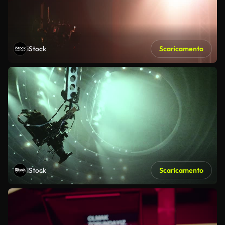
iStock
Scaricamento
iStock
Scaricamento