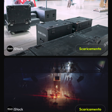
iStock
Scaricamento
iStock
Scaricamento