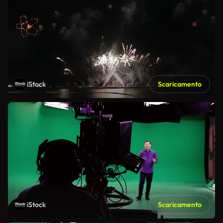
iStock
Scaricamento
iStock
Scaricamento