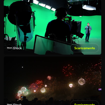
iStock
Scaricamento
iStock
Scaricamento