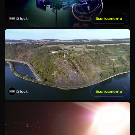
iStock
Scaricamento
iStock
Scaricamento