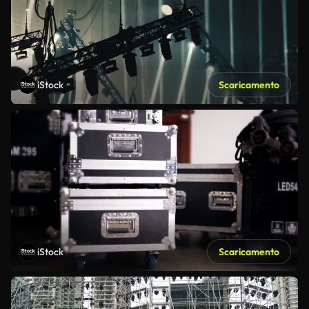
iStock
Scaricamento
iStock
Scaricamento