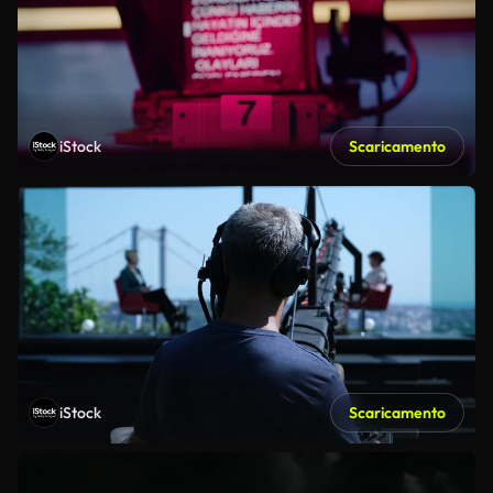
iStock
Scaricamento
iStock
Scaricamento