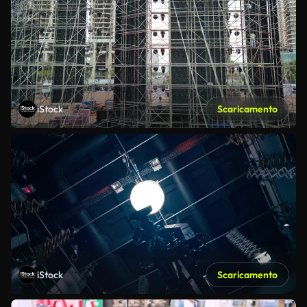
iStock
Scaricamento
iStock
Scaricamento