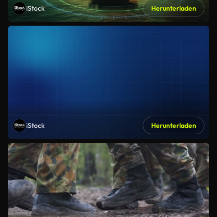
iStock
Herunterladen
iStock
Herunterladen