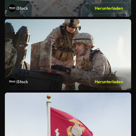
iStock
Herunterladen
iStock
Herunterladen