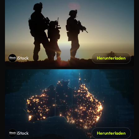
iStock
Herunterladen
iStock
Herunterladen