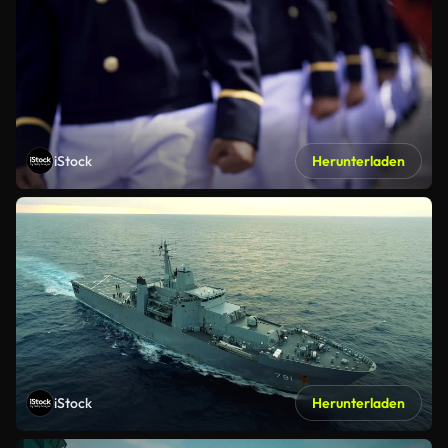
iStock
Herunterladen
iStock
Herunterladen