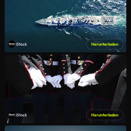
iStock
Herunterladen
iStock
Herunterladen