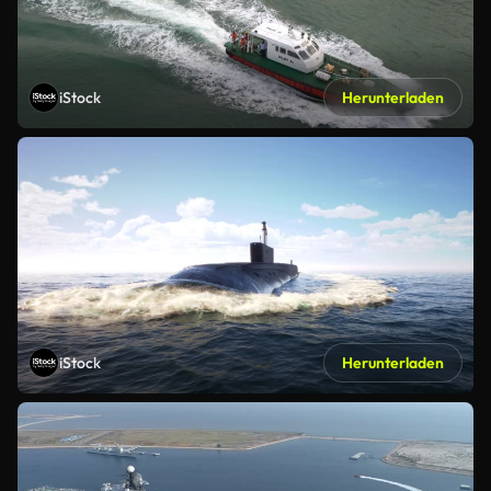
iStock
Herunterladen
iStock
Herunterladen