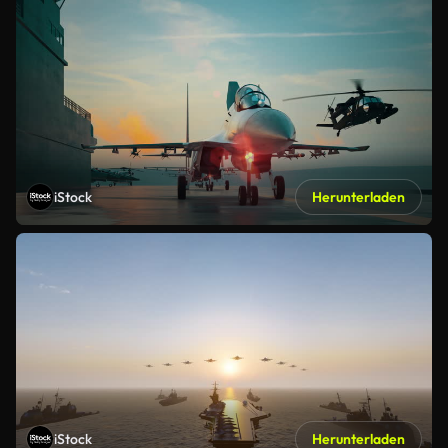
iStock
Herunterladen
iStock
Herunterladen