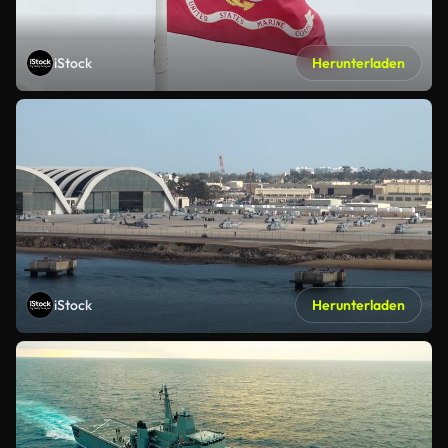
iStock
Herunterladen
iStock
Herunterladen