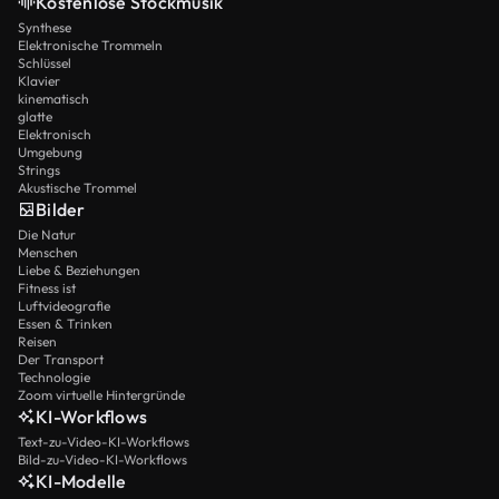
Kostenlose Stockmusik
Synthese
Elektronische Trommeln
Schlüssel
Klavier
kinematisch
glatte
Elektronisch
Umgebung
Strings
Akustische Trommel
Bilder
Die Natur
Menschen
Liebe & Beziehungen
Fitness ist
Luftvideografie
Essen & Trinken
Reisen
Der Transport
Technologie
Zoom virtuelle Hintergründe
KI-Workflows
Text-zu-Video-KI-Workflows
Bild-zu-Video-KI-Workflows
KI-Modelle