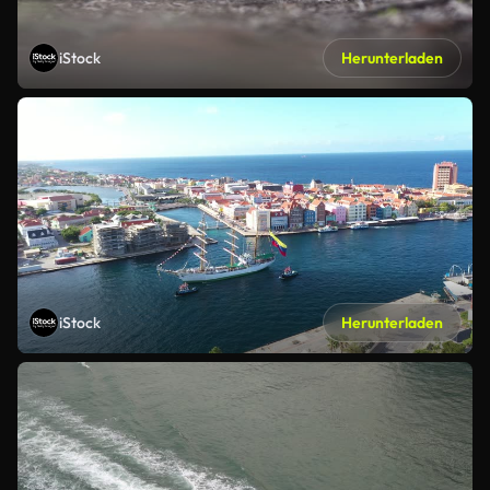
iStock
Herunterladen
iStock
Herunterladen