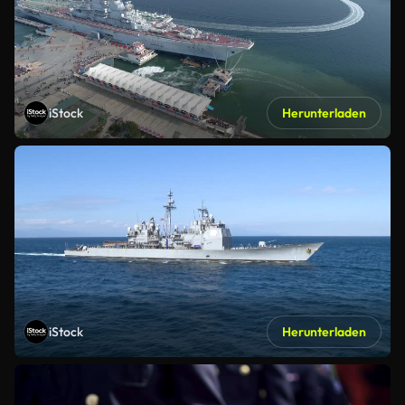
iStock
Herunterladen
iStock
Herunterladen