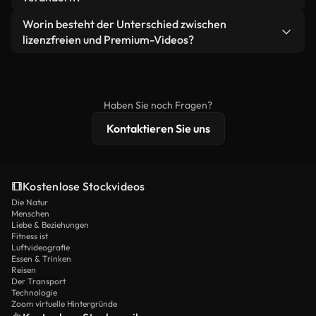
eigenständiges Produkt weiterverkaufen oder
Sie erhalten sauberes, sofort einsatzbereites
weiterverbreiten.
Ja. Sie dürfen unsere Videos gerne kürzen,
Worin besteht der Unterschied zwischen
Videomaterial.
bearbeiten oder neu zusammenstellen. Achten Sie
lizenzfreien und Premium-Videos?
nur darauf, dass das Endprodukt unserer Lizenz
Lizenzfreie Videos beinhalten kommerzielle
entspricht und nicht als ungeschnittenes
Nutzungsrechte, während Premium-Inhalte
Stockmaterial weiterverbreitet wird.
exklusives Filmmaterial, 4K-Auflösung und
Haben Sie noch Fragen?
erweiterten Lizenzschutz bieten.
Kontaktieren Sie uns
Kostenlose Stockvideos
Die Natur
Menschen
Liebe & Beziehungen
Fitness ist
Luftvideografie
Essen & Trinken
Reisen
Der Transport
Technologie
Zoom virtuelle Hintergründe