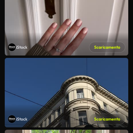
iStock
Scaricamento
iStock
Scaricamento