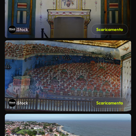
iStock
Scaricamento
iStock
Scaricamento