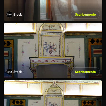
iStock
Scaricamento
iStock
Scaricamento