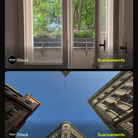
iStock
Scaricamento
iStock
Scaricamento