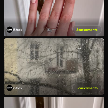
iStock
Scaricamento
iStock
Scaricamento