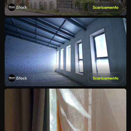
iStock
Scaricamento
iStock
Scaricamento