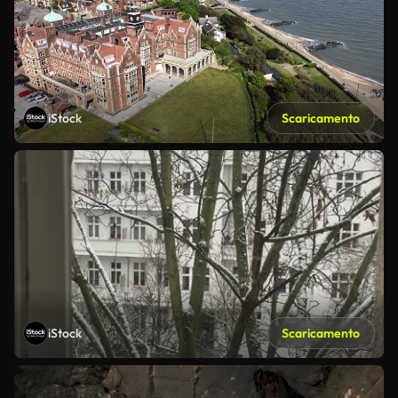
iStock
Scaricamento
iStock
Scaricamento