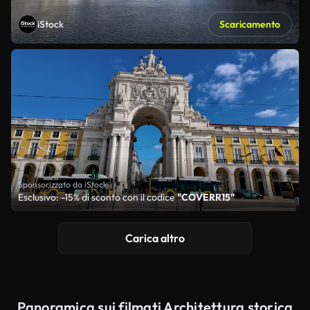
iStock
Scaricamento
Sponsorizzato da iStock
Esclusivo: -15% di sconto con il codice
"COVERR15"
Carica altro
Panoramica sui filmati Architettura storica