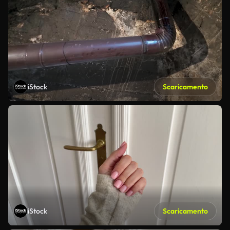
iStock
Scaricamento
iStock
Scaricamento