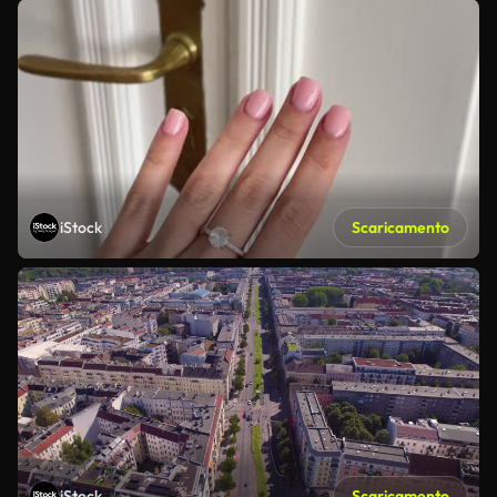
iStock
Scaricamento
iStock
Scaricamento