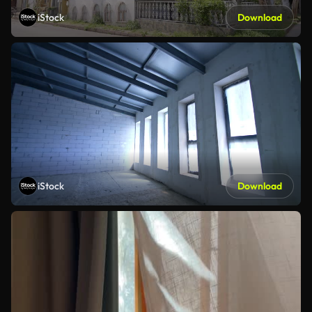
iStock
Download
iStock
Download