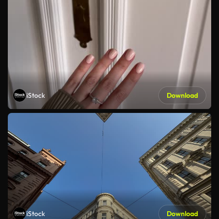
iStock
Download
iStock
Download