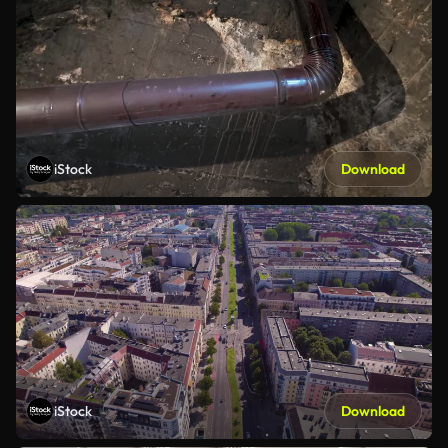
iStock
Download
iStock
Download