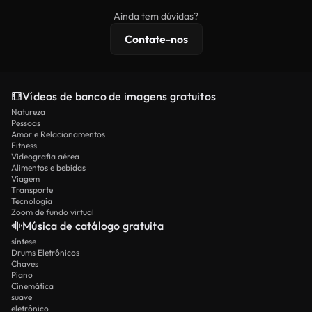
imagens exclusivas, resolução 4K e proteções de
Ainda tem dúvidas?
licenciamento estendidas.
Contate-nos
Vídeos de banco de imagens gratuitos
Natureza
Pessoas
Amor e Relacionamentos
Fitness
Videografia aérea
Alimentos e bebidas
Viagem
Transporte
Tecnologia
Zoom de fundo virtual
Música de catálogo gratuita
síntese
Drums Eletrônicos
Chaves
Piano
Cinemática
suave
eletrônico