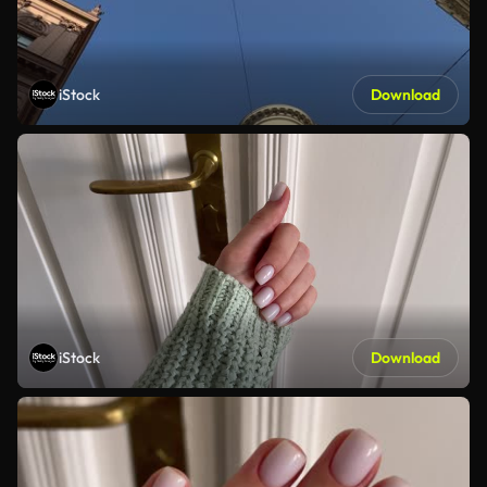
iStock
Download
iStock
Download