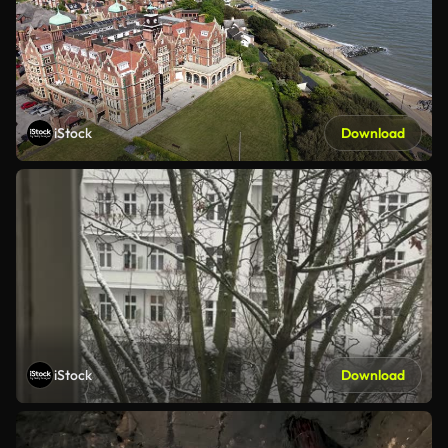
iStock
Download
iStock
Download