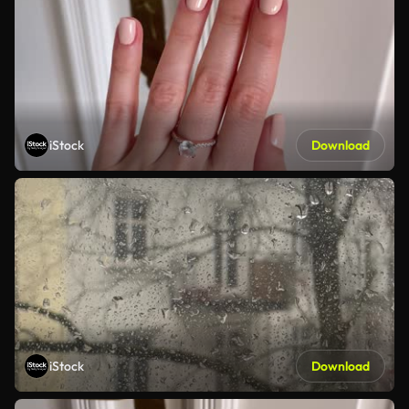
iStock
Download
iStock
Download