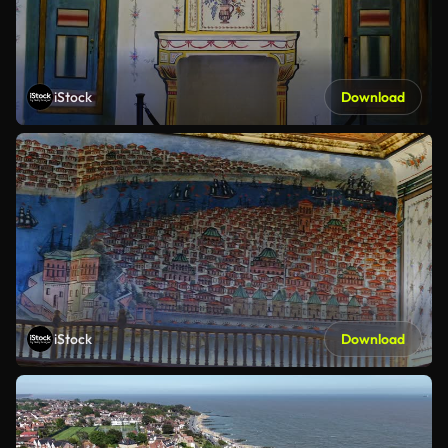
iStock
Download
iStock
Download