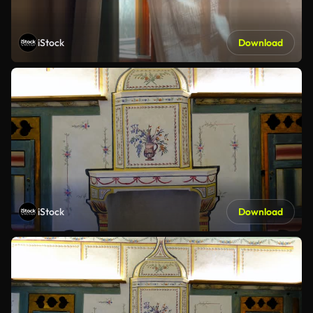
iStock
Download
iStock
Download