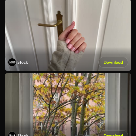
iStock
Download
iStock
Download