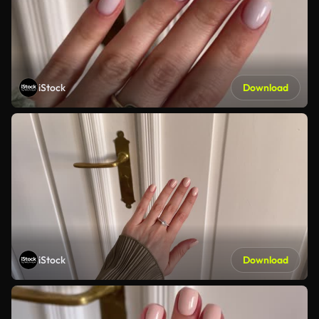
iStock
Download
iStock
Download