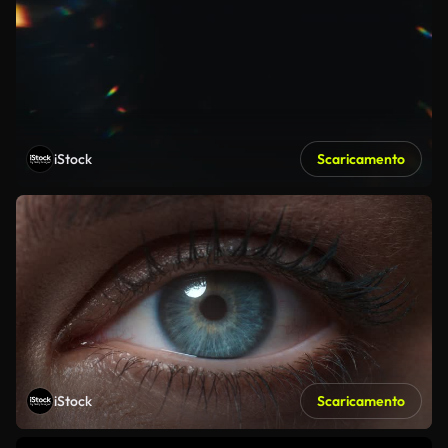
iStock
Scaricamento
iStock
Scaricamento