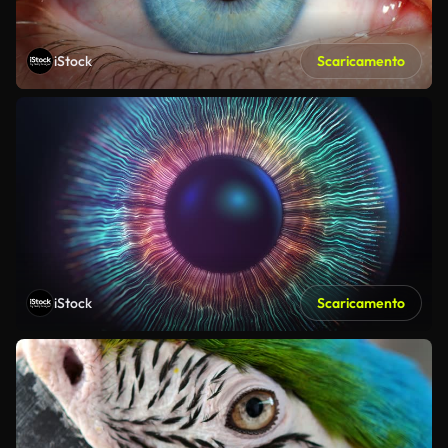
iStock
Scaricamento
iStock
Scaricamento