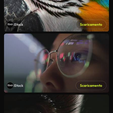
iStock
Scaricamento
iStock
Scaricamento