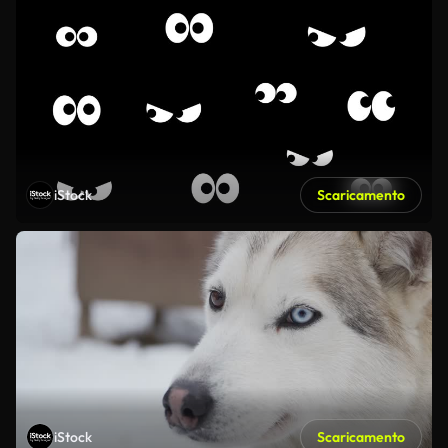
iStock
Scaricamento
iStock
Scaricamento