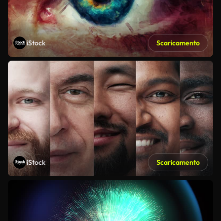
iStock
Scaricamento
iStock
Scaricamento