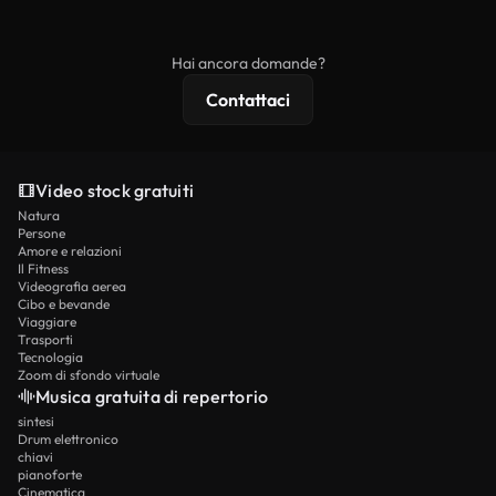
ridistribuito come contenuto stock non riprodotto.
mentre i contenuti premium includono filmati
esclusivi, risoluzione 4K e protezioni di licenza
Hai ancora domande?
estese.
Contattaci
Video stock gratuiti
Natura
Persone
Amore e relazioni
Il Fitness
Videografia aerea
Cibo e bevande
Viaggiare
Trasporti
Tecnologia
Zoom di sfondo virtuale
Musica gratuita di repertorio
sintesi
Drum elettronico
chiavi
pianoforte
Cinematica