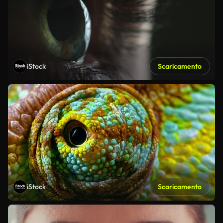
iStock
Scaricamento
iStock
Scaricamento