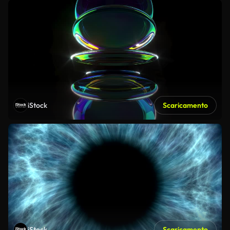
iStock
Scaricamento
iStock
Scaricamento