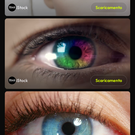
iStock
Scaricamento
iStock
Scaricamento