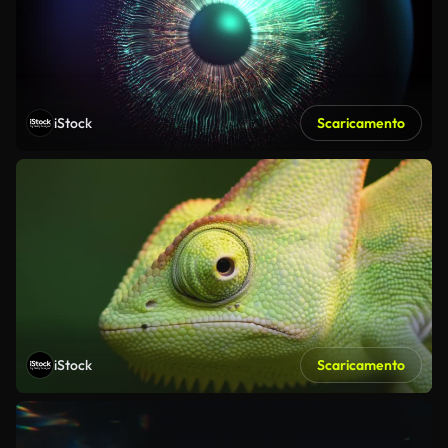
iStock
Scaricamento
iStock
Scaricamento