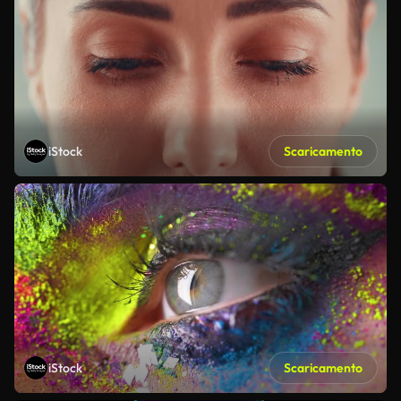
iStock
Scaricamento
iStock
Scaricamento