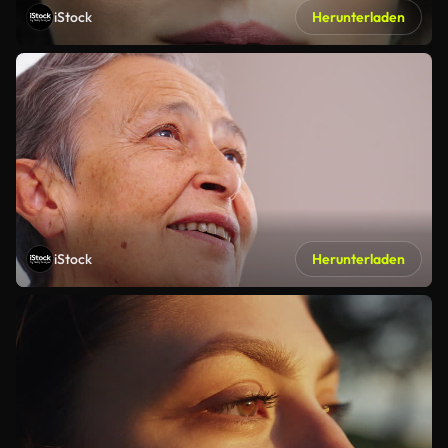
iStock
Herunterladen
iStock
Herunterladen