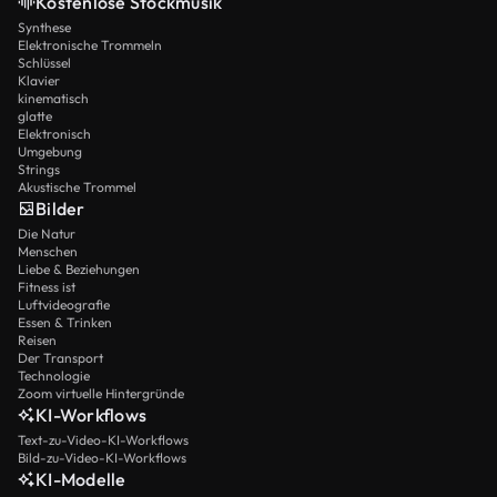
Kostenlose Stockmusik
Synthese
Elektronische Trommeln
Schlüssel
Klavier
kinematisch
glatte
Elektronisch
Umgebung
Strings
Akustische Trommel
Bilder
Die Natur
Menschen
Liebe & Beziehungen
Fitness ist
Luftvideografie
Essen & Trinken
Reisen
Der Transport
Technologie
Zoom virtuelle Hintergründe
KI-Workflows
Text-zu-Video-KI-Workflows
Bild-zu-Video-KI-Workflows
KI-Modelle