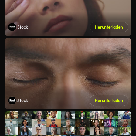
iStock
Herunterladen
iStock
Herunterladen