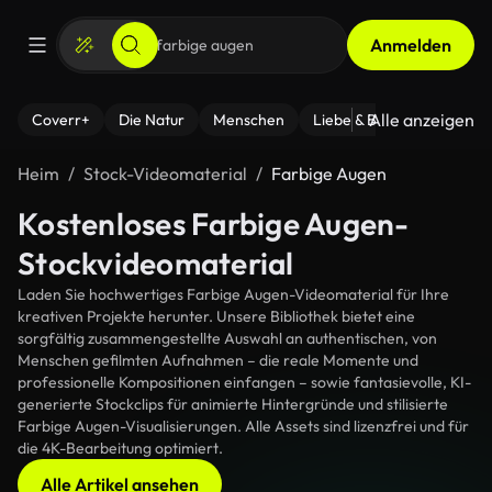
Anmelden
Alle anzeigen
Coverr+
Die Natur
Menschen
Liebe & Beziehungen
F
Heim
Stock-Videomaterial
Farbige Augen
Kostenloses Farbige Augen-
Stockvideomaterial
Laden Sie hochwertiges Farbige Augen-Videomaterial für Ihre
kreativen Projekte herunter. Unsere Bibliothek bietet eine
sorgfältig zusammengestellte Auswahl an authentischen, von
Menschen gefilmten Aufnahmen – die reale Momente und
professionelle Kompositionen einfangen – sowie fantasievolle, KI-
generierte Stockclips für animierte Hintergründe und stilisierte
Farbige Augen-Visualisierungen. Alle Assets sind lizenzfrei und für
die 4K-Bearbeitung optimiert.
Alle Artikel ansehen