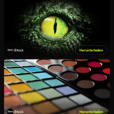
iStock
Herunterladen
iStock
Herunterladen