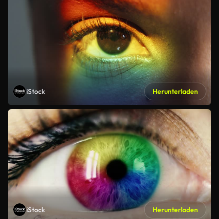
iStock
Herunterladen
iStock
Herunterladen