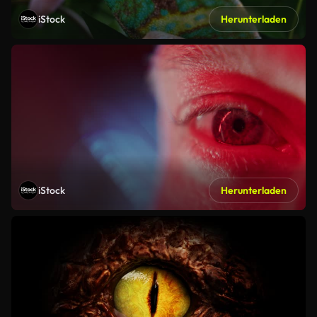
iStock
Herunterladen
iStock
Herunterladen