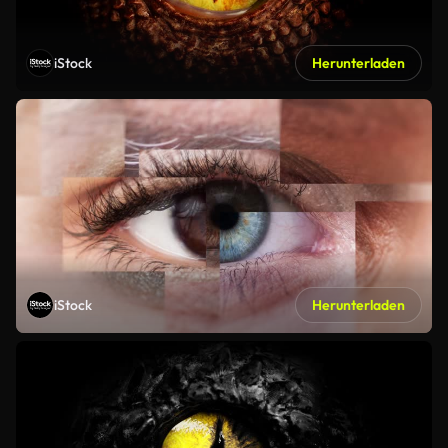
iStock
Herunterladen
iStock
Herunterladen