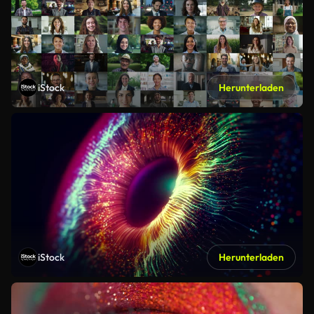
iStock
Herunterladen
iStock
Herunterladen