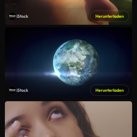
iStock
Herunterladen
iStock
Herunterladen