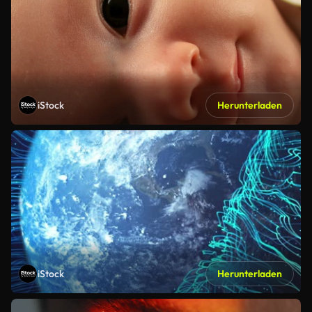
iStock
Herunterladen
iStock
Herunterladen