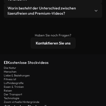
eigenständiges Produkt weiterverkaufen oder
Sie erhalten sauberes, sofort einsatzbereites
weiterverbreiten.
Ja. Sie dürfen unsere Videos gerne kürzen,
Worin besteht der Unterschied zwischen
Videomaterial.
bearbeiten oder neu zusammenstellen. Achten Sie
lizenzfreien und Premium-Videos?
nur darauf, dass das Endprodukt unserer Lizenz
Lizenzfreie Videos beinhalten kommerzielle
entspricht und nicht als ungeschnittenes
Nutzungsrechte, während Premium-Inhalte
Stockmaterial weiterverbreitet wird.
exklusives Filmmaterial, 4K-Auflösung und
Haben Sie noch Fragen?
erweiterten Lizenzschutz bieten.
Kontaktieren Sie uns
Kostenlose Stockvideos
Die Natur
Menschen
Liebe & Beziehungen
Fitness ist
Luftvideografie
Essen & Trinken
Reisen
Der Transport
Technologie
Zoom virtuelle Hintergründe