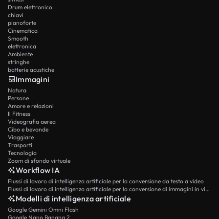
Drum elettronico
chiavi
pianoforte
Cinematica
Smooth
elettronica
Ambiente
stringhe
batterie acustiche
Immagini
Natura
Persone
Amore e relazioni
Il Fitness
Videografia aerea
Cibo e bevande
Viaggiare
Trasporti
Tecnologia
Zoom di sfondo virtuale
Workflow IA
Flussi di lavoro di intelligenza artificiale per la conversione da testo a video
Flussi di lavoro di intelligenza artificiale per la conversione di immagini in video
Modelli di intelligenza artificiale
Google Gemini Omni Flash
Google Nano Banana 2