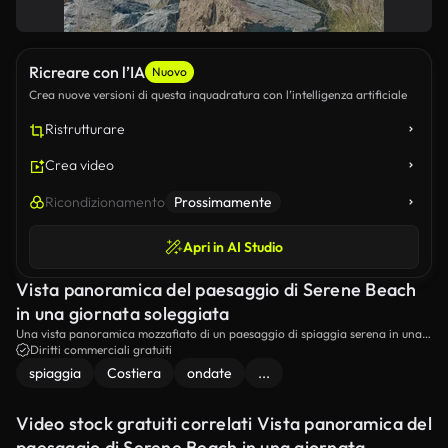
Ricreare con l’IA
Nuovo
Crea nuove versioni di questa inquadratura con l’intelligenza artificiale
Ristrutturare
Crea video
Ricondizionamento
Prossimamente
Apri in AI Studio
Vista panoramica del paesaggio di Serene Beach
in una giornata soleggiata
Una vista panoramica mozzafiato di un paesaggio di spiaggia serena in una
giornata soleggiata.Le onde calme e la spiaggia di sabbia intatta creano una
Diritti commerciali gratuiti
scena tranquilla e pittoresca.
spiaggia
Costiera
ondate
...
Video stock gratuiti correlati Vista panoramica del
paesaggio di Serene Beach in una giornata