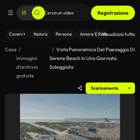
Registrazione
Visualizza tutto
Coverr+
Natura
Persone
Amore E Relazioni
Il Fitnes
Casa
Vista Panoramica Del Paesaggio Di
Immagini
Serene Beach In Una Giornata
d’archivio
Soleggiata
gratuite
Scaricamento