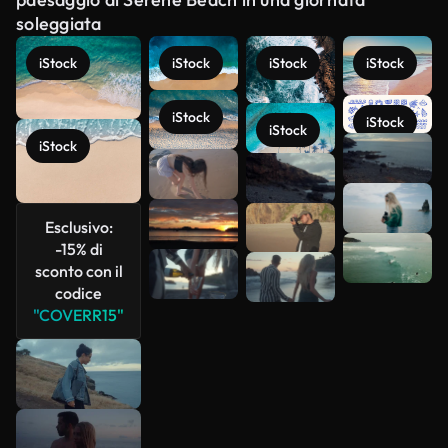
soleggiata
iStock
iStock
iStock
iStock
iStock
iStock
iStock
Scopri di
iStock
più
Esclusivo:
-15% di
sconto con il
codice
"COVERR15"