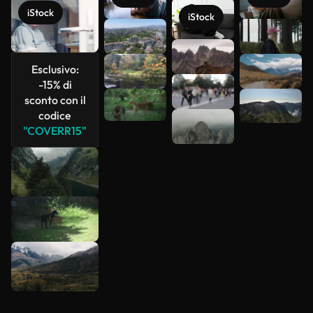
iStock
iStock
Scopri di
più
Esclusivo:
-15% di
sconto con il
codice
"COVERR15"