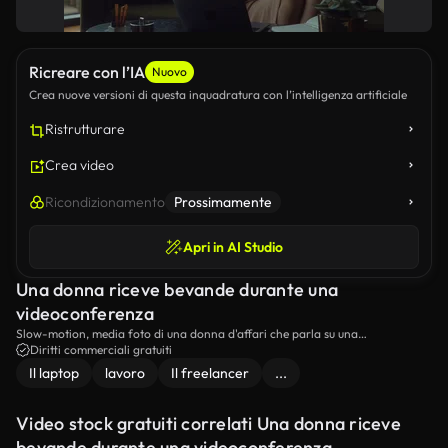
Ricreare con l’IA
Nuovo
Crea nuove versioni di questa inquadratura con l’intelligenza artificiale
Ristrutturare
Crea video
Ricondizionamento
Prossimamente
Apri in AI Studio
Una donna riceve bevande durante una
videoconferenza
Slow-motion, media foto di una donna d'affari che parla su una
videochiamata mentre riceve una bevanda in un caffè.
Diritti commerciali gratuiti
Il laptop
lavoro
Il freelancer
...
Video stock gratuiti correlati Una donna riceve
bevande durante una videoconferenza