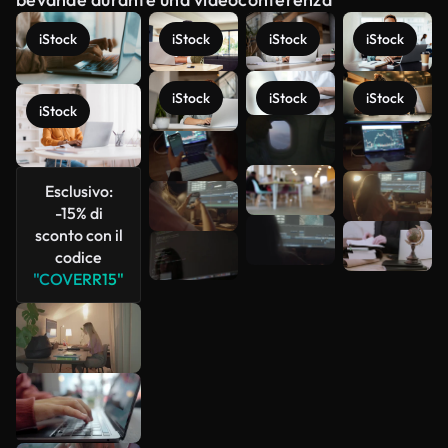
iStock
iStock
iStock
iStock
iStock
iStock
iStock
iStock
Scopri di
più
Esclusivo:
-15% di
sconto con il
codice
"COVERR15"