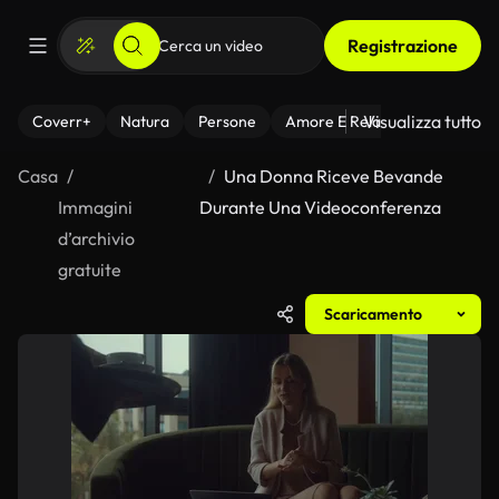
Registrazione
Visualizza tutto
Coverr+
Natura
Persone
Amore E Relazioni
Il Fitnes
Casa
Una Donna Riceve Bevande
Immagini
Durante Una Videoconferenza
d’archivio
gratuite
Scaricamento