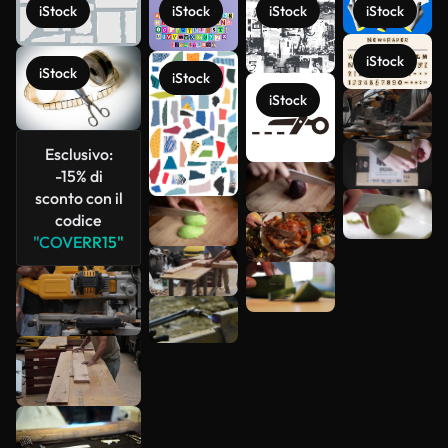
iStock
iStock
iStock
iStock
iStock
iStock
iStock
iStock
Scopri di
più
Esclusivo:
-15% di
sconto con il
codice
"COVERR15"