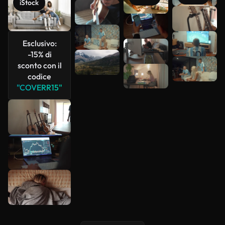
iStock
Scopri di
più
Esclusivo:
-15% di
sconto con il
codice
"COVERR15"