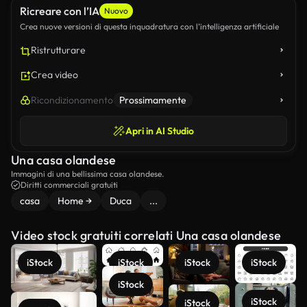
Ricreare con l’IA
Nuovo
Crea nuove versioni di questa inquadratura con l’intelligenza artificiale
Ristrutturare
Crea video
Ricondizionamento
Prossimamente
Apri in AI Studio
Una casa olandese
Immagini di una bellissima casa olandese.
Diritti commerciali gratuiti
casa
Home →
Duca
...
Video stock gratuiti correlati Una casa olandese
iStock
iStock
iStock
iStock
iStock
iStock
iStock