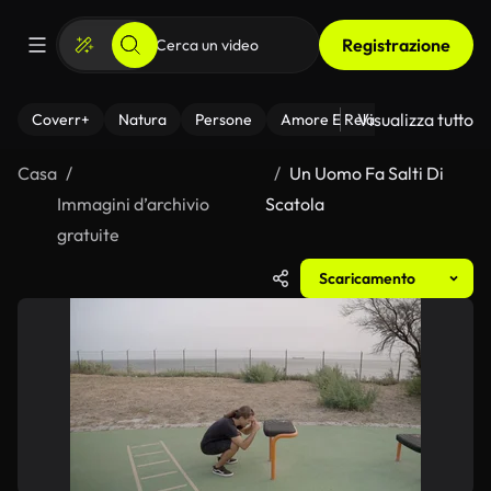
Registrazione
Visualizza tutto
Coverr+
Natura
Persone
Amore E Relazioni
Il Fitnes
Casa
Un Uomo Fa Salti Di
Immagini d’archivio
Scatola
gratuite
Scaricamento