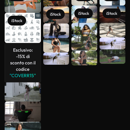
iStock
iStock
iStock
iStock
Scopri di
più
Esclusivo:
-15% di
sconto con il
codice
"COVERR15"