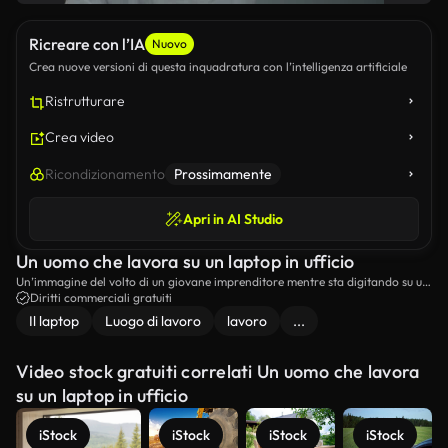
Ricreare con l’IA
Nuovo
Crea nuove versioni di questa inquadratura con l’intelligenza artificiale
Ristrutturare
Crea video
Ricondizionamento
Prossimamente
Apri in AI Studio
Un uomo che lavora su un laptop in ufficio
Un’immagine del volto di un giovane imprenditore mentre sta digitando su un
laptop in ufficio.
Diritti commerciali gratuiti
Il laptop
Luogo di lavoro
lavoro
...
Video stock gratuiti correlati Un uomo che lavora
su un laptop in ufficio
iStock
iStock
iStock
iStock