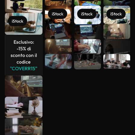
iStock
iStock
iStock
iStock
Scopri di
più
Esclusivo:
-15% di
sconto con il
codice
"COVERR15"