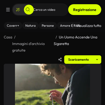
Registrazione
Visualizza tutto
Coverr+
Natura
Persone
Amore E Relazioni
Il Fitnes
Casa
Un Uomo Accende Una
Immagini d’archivio
Sigaretta
gratuite
Scaricamento