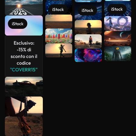
iStock
iStock
iStock
Scopri di
iStock
più
Esclusivo:
-15% di
sconto con il
codice
"COVERR15"