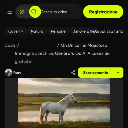
Registrazione
Visualizza tutto
Coverr+
Natura
Persone
Amore E Relazioni
Il Fitnes
Casa
Un Unicorno Maestoso
Immagini d’archivio
Generato Da Ai A Lakeside
gratuite
Yoav
Scaricamento