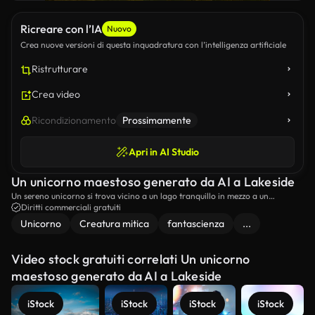
Ricreare con l’IA
Nuovo
Crea nuove versioni di questa inquadratura con l’intelligenza artificiale
Ristrutturare
Crea video
Ricondizionamento
Prossimamente
Apri in AI Studio
Un unicorno maestoso generato da AI a Lakeside
Un sereno unicorno si trova vicino a un lago tranquillo in mezzo a un
paesaggio tranquillo al tramonto.
Diritti commerciali gratuiti
Unicorno
Creatura mitica
fantascienza
...
Video stock gratuiti correlati Un unicorno
maestoso generato da AI a Lakeside
iStock
iStock
iStock
iStock