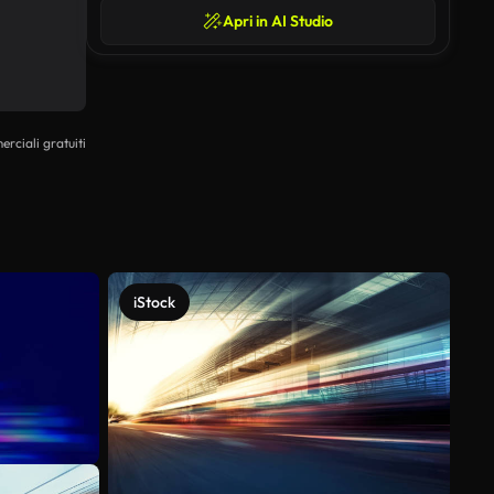
Apri in AI Studio
erciali gratuiti
iStock