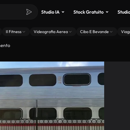
Studio IA
Stock Gratuito
Studi
Il Fitness
Videografia Aerea
Cibo E Bevande
Viag
mento