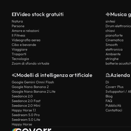
Video stock gratuiti
Musica g
Natura
sintesi
Persone
Drum elettronic
Amore e relazioni
chiavi
Il Fitness
pianoforte
Videografia aerea
Cinematica
Cibo e bevande
Smooth
Viaggiare
elettronica
Trasporti
Ambiente
Tecnologia
stringhe
Zoom di sfondo virtuale
batterie acustic
Modelli di intelligenza artificiale
Azienda
Google Gemini Omni Flash
Di
Google Nano Banana 2
Coverr Plus
Google Nano Banana 2 Lite
Sviluppatori / A
Seedance 2.0
Blog
Seedance 2.0 Fast
FAQ
Seedance 2.0 Mini
Pubblicità
Happy Horse 1.1
Contattaci
Seedream 5.0 Pro
Seedream 5.0 Lite
Happy Horse