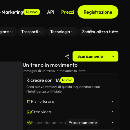
o Marketing
API
Prezzi
Registrazione
Nuovo
Visualizza tutto
giare
Trasporti
Tecnologia
Zoom Di Sfondo Virtuale
Scaricamento
Un treno in movimento
Immagini di un treno in movimento lento.
Ricreare con l’IA
Nuovo
Crea nuove versioni di questa inquadratura con
l’intelligenza artificiale
Ristrutturare
Crea video
Ricondizionamento
Prossimamente