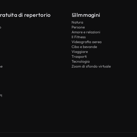
ratuita di repertorio
Immagini
Natura
o
Persone
Amore e relazioni
Il Fitness
Videografia aerea
Cibo e bevande
Viaggiare
Trasporti
Tecnologia
he
Zoom di sfondo virtuale
PI