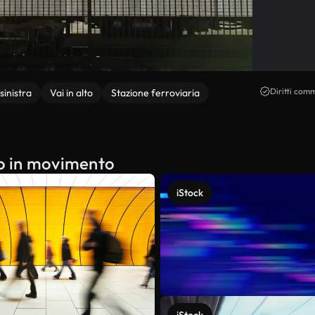
Diritti comm
sinistra
Vai in alto
Stazione ferroviaria
no in movimento
iStock