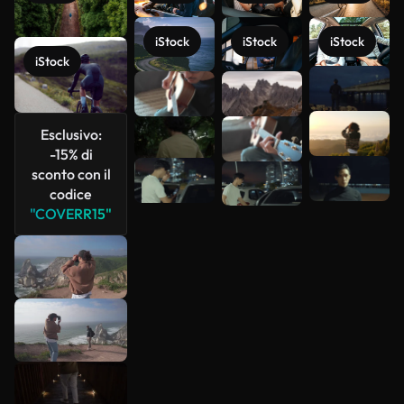
iStock
iStock
iStock
iStock
Scopri di
più
Esclusivo:
-15% di
sconto con il
codice
"COVERR15"