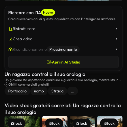
Ricreare con l’IA
Nuovo
Crea nuove versioni di questa inquadratura con l’intelligenza artificiale
Ristrutturare
Crea video
Ricondizionamento
Prossimamente
Apri in AI Studio
Un ragazzo controlla il suo orologio
Un giovane sta aspettando qualcuno e guarda il suo orologio, mentre sta in
piedi in strada.
Diritti commerciali gratuiti
Portogallo
uomo
Strada
...
Video stock gratuiti correlati Un ragazzo controlla
il suo orologio
iStock
iStock
iStock
iStock