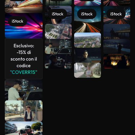
iStock
iStock
iStock
iStock
Scopri di
più
Esclusivo:
-15% di
sconto con il
codice
"COVERR15"