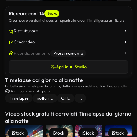
Ricreare con l’IA
Nuovo
Crea nuove versioni di questa inquadratura con l’intelligenza artificiale
Ristrutturare
Crea video
Ricondizionamento
Prossimamente
Apri in AI Studio
Timelapse dal giorno alla notte
Un bellissimo timelapse della città, dalle prime ore del mattino fino agli ultimi
raggi di sole della sera.
Diritti commerciali gratuiti
Timelapse
notturna
Città
...
Video stock gratuiti correlati Timelapse dal giorno
alla notte
iStock
iStock
iStock
iStock