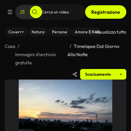
Registrazione
Visualizza tutto
Coverr+
Natura
Persone
Amore E Relazioni
Il Fitnes
Casa
Timelapse Dal Giorno
Immagini d’archivio
Alla Notte
gratuite
Scaricamento