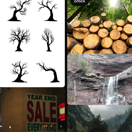
iStock