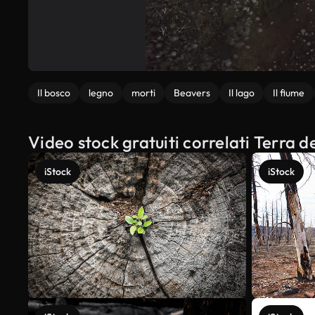
Il bosco
legno
morti
Beavers
Il lago
Il fiume
Video stock gratuiti correlati Terra 
iStock
iStock