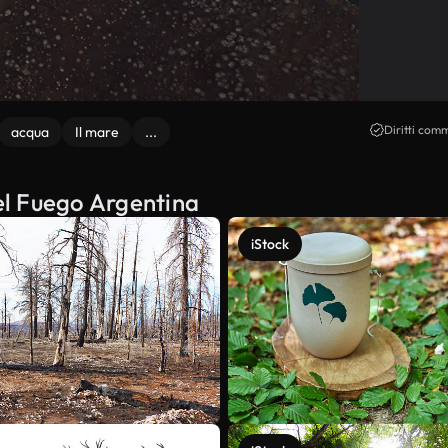
Diritti comm
acqua
Il mare
...
del Fuego Argentina
iStock