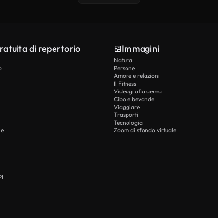
ratuita di repertorio
Immagini
Natura
o
Persone
Amore e relazioni
Il Fitness
Videografia aerea
Cibo e bevande
Viaggiare
Trasporti
Tecnologia
he
Zoom di sfondo virtuale
PI