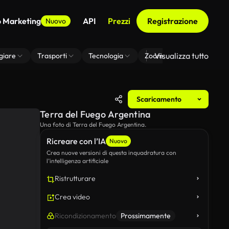
o Marketing
API
Prezzi
Registrazione
Nuovo
Visualizza tutto
giare
Trasporti
Tecnologia
Zoom Di Sfondo Virtuale
Scaricamento
Terra del Fuego Argentina
Una foto di Terra del Fuego Argentina.
Ricreare con l’IA
Nuovo
Crea nuove versioni di questa inquadratura con
l’intelligenza artificiale
Ristrutturare
Crea video
Ricondizionamento
Prossimamente