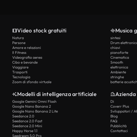
Video stock gratuiti
Musica g
Natura
sintesi
Persone
Drum elettronic
Amore e relazioni
chiavi
Il Fitness
pianoforte
Videografia aerea
Cinematica
Cibo e bevande
Smooth
Viaggiare
elettronica
Trasporti
Ambiente
Tecnologia
stringhe
Zoom di sfondo virtuale
batterie acustic
Modelli di intelligenza artificiale
Azienda
Google Gemini Omni Flash
Di
Google Nano Banana 2
Coverr Plus
Google Nano Banana 2 Lite
Sviluppatori / A
Seedance 2.0
Blog
Seedance 2.0 Fast
FAQ
Seedance 2.0 Mini
Pubblicità
Happy Horse 1.1
Contattaci
Seedream 5.0 Pro