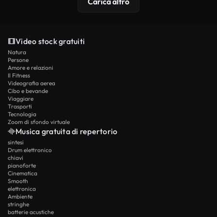
Carica altro
Video stock gratuiti
Natura
Persone
Amore e relazioni
Il Fitness
Videografia aerea
Cibo e bevande
Viaggiare
Trasporti
Tecnologia
Zoom di sfondo virtuale
Musica gratuita di repertorio
sintesi
Drum elettronico
chiavi
pianoforte
Cinematica
Smooth
elettronica
Ambiente
stringhe
batterie acustiche