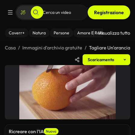
Registrazione
Visualizza tutto
Coverr+
Natura
Persone
Amore E Relazioni
Il Fitnes
Casa
Immagini d’archivio gratuite
Tagliare Un'arancia
Scaricamento
Ricreare con l’IA
Nuovo