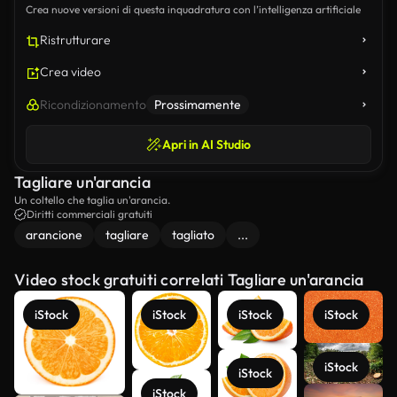
Crea nuove versioni di questa inquadratura con l’intelligenza artificiale
Ristrutturare
Crea video
Ricondizionamento
Prossimamente
Apri in AI Studio
Tagliare un'arancia
Un coltello che taglia un'arancia.
Diritti commerciali gratuiti
arancione
tagliare
tagliato
...
Video stock gratuiti correlati Tagliare un'arancia
iStock
iStock
iStock
iStock
iStock
iStock
Scopri di
iStock