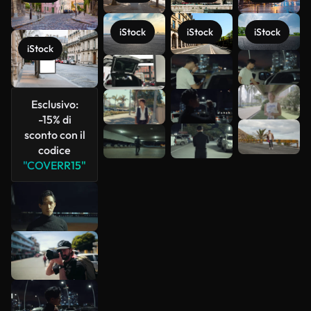
iStock
iStock
iStock
iStock
Scopri di
più
Esclusivo:
-15% di
sconto con il
codice
"COVERR15"