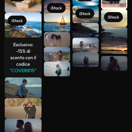
iStock
iStock
iStock
iStock
Scopri di
più
Esclusivo:
-15% di
sconto con il
codice
"COVERR15"