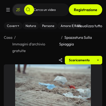
Registrazione
Visualizza tutto
Coverr+
Natura
Persone
Amore E Relazioni
Il Fitnes
Casa
Spazzatura Sulla
Immagini d’archivio
Spiaggia
gratuite
Scaricamento