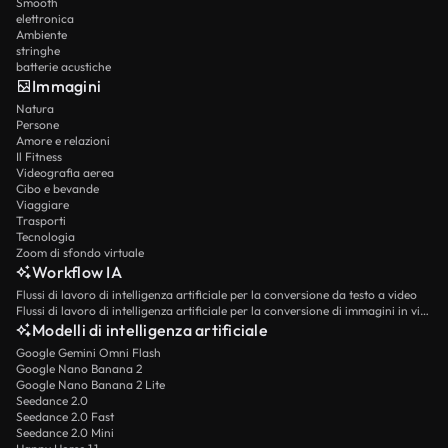
Smooth
elettronica
Ambiente
stringhe
batterie acustiche
Immagini
Natura
Persone
Amore e relazioni
Il Fitness
Videografia aerea
Cibo e bevande
Viaggiare
Trasporti
Tecnologia
Zoom di sfondo virtuale
Workflow IA
Flussi di lavoro di intelligenza artificiale per la conversione da testo a video
Flussi di lavoro di intelligenza artificiale per la conversione di immagini in video
Modelli di intelligenza artificiale
Google Gemini Omni Flash
Google Nano Banana 2
Google Nano Banana 2 Lite
Seedance 2.0
Seedance 2.0 Fast
Seedance 2.0 Mini