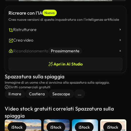
Ricreare con l’IA
Nuovo
Crea nuove versioni di questa inquadratura con l’intelligenza artificiale
Ristrutturare
Crea video
Ricondizionamento
Prossimamente
Apri in AI Studio
Spazzatura sulla spiaggia
Immagine di un uomo che si avvicina alla spazzatura sulla spiaggia.
Diritti commerciali gratuiti
Il mare
Costiera
Seascape
...
Video stock gratuiti correlati Spazzatura sulla
spiaggia
iStock
iStock
iStock
iStock