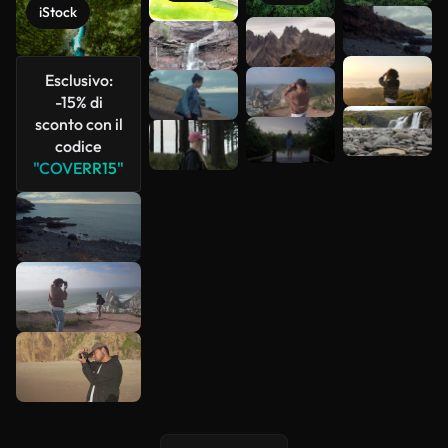
iStock
Scopri di
più
Esclusivo:
-15% di
sconto con il
codice
"COVERR15"