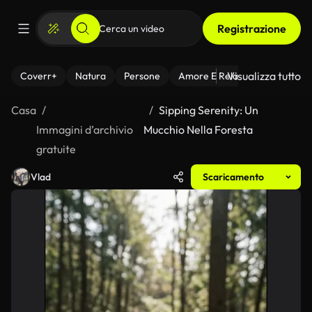
Registrazione
Visualizza tutto
Coverr+
Natura
Persone
Amore E Relazioni
Il Fitnes
Casa
Sipping Serenity: Un
Immagini d’archivio
Mucchio Nella Foresta
gratuite
Vlad
Scaricamento