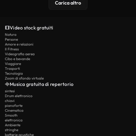
Carica altro
Video stock gratuiti
Natura
Persone
Amore e relazioni
Il Fitness
Videografia aerea
Cibo e bevande
Viaggiare
Trasporti
Tecnologia
Zoom di sfondo virtuale
Musica gratuita di repertorio
sintesi
Drum elettronico
chiavi
pianoforte
Cinematica
Smooth
elettronica
Ambiente
stringhe
batterie acustiche