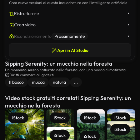
Crea nuove versioni di questa inquadratura con l’intelligenza artificiale
Ristrutturare
Crea video
Ricondizionamento
Prossimamente
Apri in AI Studio
Sipping Serenity: un mucchio nella foresta
Un momento sereno catturato nella foresta, con una mosca climatizzata
riposata su un muro di pietra ricoperto di mosca, con una figura che
Diritti commerciali gratuiti
cammina sullo sfondo, mostrando una fuga pacifica nella natura.
Il bosco
mucca
natura
...
Video stock gratuiti correlati Sipping Serenity: un
mucchio nella foresta
iStock
iStock
iStock
iStock
iStock
iStock
iStock