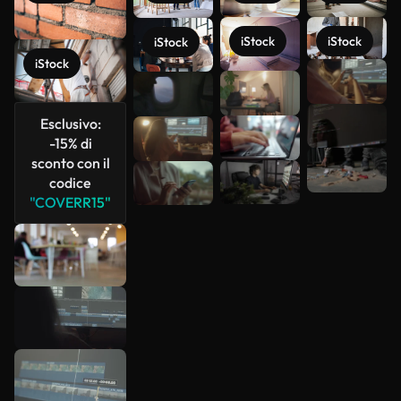
iStock
iStock
iStock
iStock
Scopri di
più
Esclusivo:
-15% di
sconto con il
codice
"COVERR15"