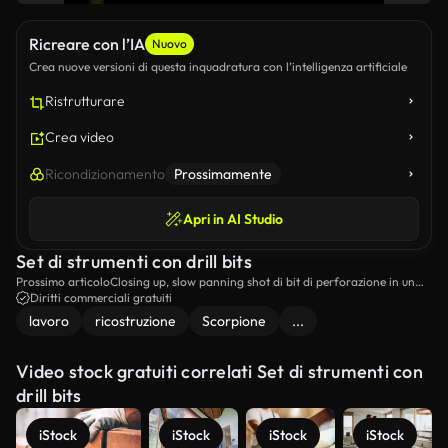
Ricreare con l’IA
Nuovo
Crea nuove versioni di questa inquadratura con l’intelligenza artificiale
Ristrutturare
Crea video
Ricondizionamento
Prossimamente
Apri in AI Studio
Set di strumenti con drill bits
Prossimo articoloClosing up, slow panning shot di bit di perforazione in un
toolkit, contro uno sfondo nero e una luce studio rossa.
Diritti commerciali gratuiti
lavoro
ricostruzione
Scorpione
...
Video stock gratuiti correlati Set di strumenti con
drill bits
iStock
iStock
iStock
iStock