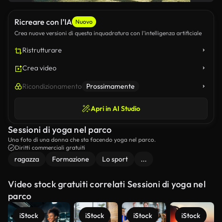
Ricreare con l’IA
Nuovo
Crea nuove versioni di questa inquadratura con l’intelligenza artificiale
Ristrutturare
Crea video
Ricondizionamento
Prossimamente
Apri in AI Studio
Sessioni di yoga nel parco
Una foto di una donna che sta facendo yoga nel parco.
Diritti commerciali gratuiti
ragazza
Formazione
Lo sport
...
Video stock gratuiti correlati Sessioni di yoga nel
parco
iStock
iStock
iStock
iStock