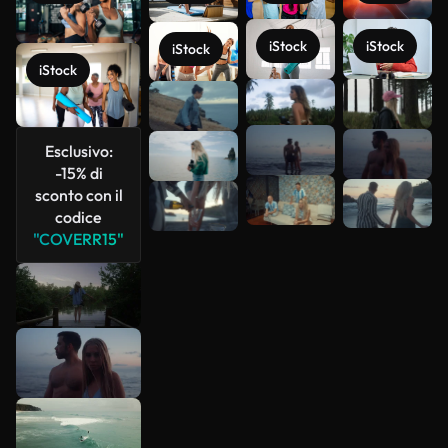
iStock
iStock
iStock
iStock
Scopri di
più
Esclusivo:
-15% di
sconto con il
codice
"COVERR15"