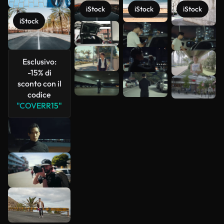
iStock
iStock
iStock
iStock
Scopri di
più
Esclusivo:
-15% di
sconto con il
codice
"COVERR15"