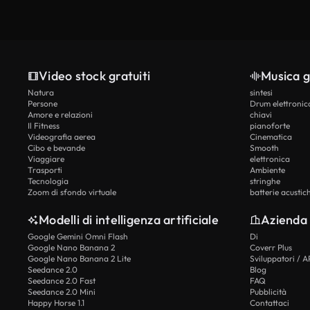
Video stock gratuiti
Musica g
Natura
sintesi
Persone
Drum elettronic
Amore e relazioni
chiavi
Il Fitness
pianoforte
Videografia aerea
Cinematica
Cibo e bevande
Smooth
Viaggiare
elettronica
Trasporti
Ambiente
Tecnologia
stringhe
Zoom di sfondo virtuale
batterie acustic
Modelli di intelligenza artificiale
Azienda
Google Gemini Omni Flash
Di
Google Nano Banana 2
Coverr Plus
Google Nano Banana 2 Lite
Sviluppatori / A
Seedance 2.0
Blog
Seedance 2.0 Fast
FAQ
Seedance 2.0 Mini
Pubblicità
Happy Horse 1.1
Contattaci