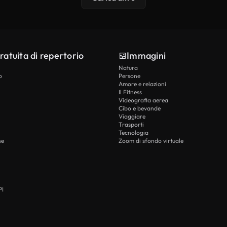
ratuita di repertorio
Immagini
Natura
o
Persone
Amore e relazioni
Il Fitness
Videografia aerea
Cibo e bevande
Viaggiare
Trasporti
Tecnologia
he
Zoom di sfondo virtuale
PI