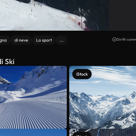
Diritti comm
gna
di neve
Lo sport
...
i Ski
iStock