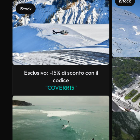
iStock
iStock
Esclusivo: -15% di sconto con il
codice
"COVERR15"