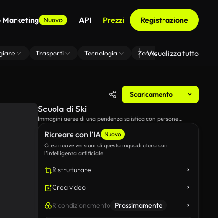
o Marketing
API
Prezzi
Registrazione
Nuovo
Visualizza tutto
giare
Trasporti
Tecnologia
Zoom Di Sfondo Virtuale
Scaricamento
Scuola di Ski
Immagini aeree di una pendenza sciistica con persone
sciando in background, così come alcune macchine a
Ricreare con l’IA
cablaggio che saliscono la montagna.
Nuovo
Crea nuove versioni di questa inquadratura con
l’intelligenza artificiale
Ristrutturare
Crea video
Ricondizionamento
Prossimamente