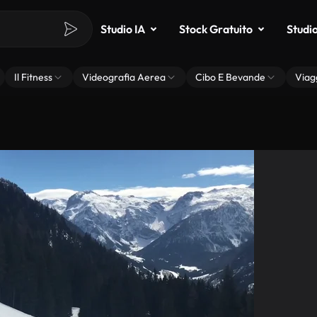
Studio IA
Stock Gratuito
Studi
Il Fitness
Videografia Aerea
Cibo E Bevande
Viag