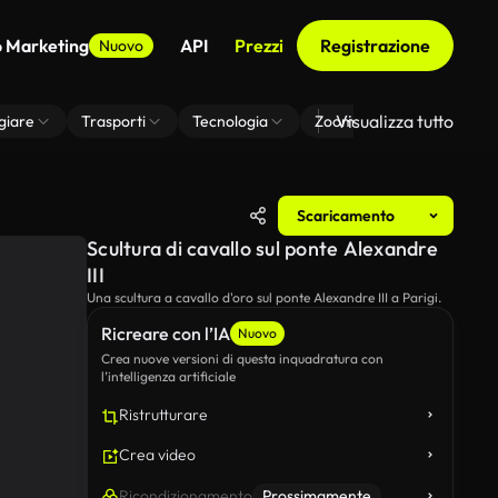
o Marketing
API
Prezzi
Registrazione
Nuovo
Visualizza tutto
giare
Trasporti
Tecnologia
Zoom Di Sfondo Virtuale
Scaricamento
Scultura di cavallo sul ponte Alexandre
III
Una scultura a cavallo d'oro sul ponte Alexandre III a Parigi.
Ricreare con l’IA
Nuovo
Crea nuove versioni di questa inquadratura con
l’intelligenza artificiale
Ristrutturare
Crea video
Ricondizionamento
Prossimamente