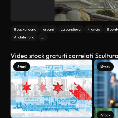
Il background
urbani
La bandiera
Francia
Il pont
Architettura
...
Video stock gratuiti correlati Scultura
iStock
iStock
iStock