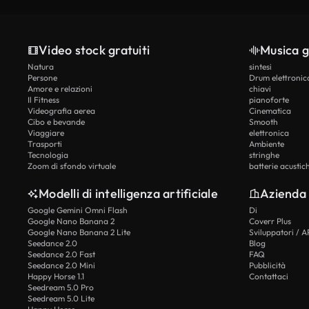
Video stock gratuiti
Musica g
Natura
sintesi
Persone
Drum elettronic
Amore e relazioni
chiavi
Il Fitness
pianoforte
Videografia aerea
Cinematica
Cibo e bevande
Smooth
Viaggiare
elettronica
Trasporti
Ambiente
Tecnologia
stringhe
Zoom di sfondo virtuale
batterie acustic
Modelli di intelligenza artificiale
Azienda
Google Gemini Omni Flash
Di
Google Nano Banana 2
Coverr Plus
Google Nano Banana 2 Lite
Sviluppatori / A
Seedance 2.0
Blog
Seedance 2.0 Fast
FAQ
Seedance 2.0 Mini
Pubblicità
Happy Horse 1.1
Contattaci
Seedream 5.0 Pro
Seedream 5.0 Lite