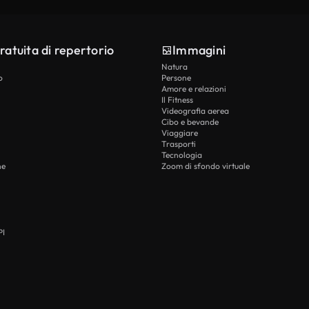
ratuita di repertorio
Immagini
Natura
o
Persone
Amore e relazioni
Il Fitness
Videografia aerea
Cibo e bevande
Viaggiare
Trasporti
Tecnologia
he
Zoom di sfondo virtuale
PI