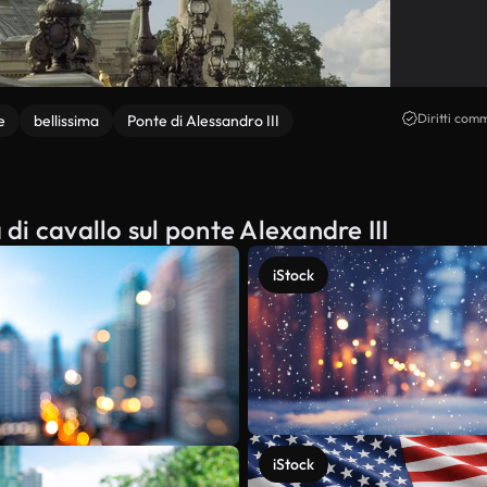
Diritti comm
e
bellissima
Ponte di Alessandro III
 di cavallo sul ponte Alexandre III
iStock
iStock