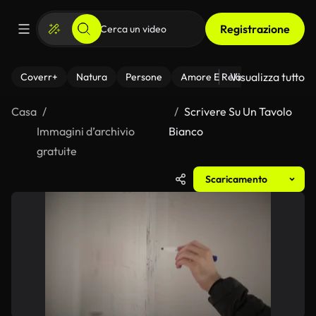
Registrazione
Visualizza tutto
Coverr+
Natura
Persone
Amore E Relazioni
Il Fitnes
Casa
Scrivere Su Un Tavolo
Immagini d’archivio
Bianco
gratuite
Scaricamento