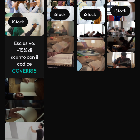
iStock
iStock
iStock
iStock
Scopri di
più
Esclusivo:
-15% di
sconto con il
codice
"COVERR15"