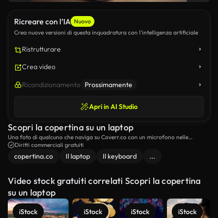
Ricreare con l’IA
Nuovo
Crea nuove versioni di questa inquadratura con l’intelligenza artificiale
Ristrutturare
Crea video
Ricondizionamento
Prossimamente
Apri in AI Studio
Scopri la copertina su un laptop
Una foto di qualcuno che naviga su Coverr.co con un microfono nelle
vicinanze.
Diritti commerciali gratuiti
copertina.co
Il laptop
Il keyboard
...
Video stock gratuiti correlati Scopri la copertina
su un laptop
iStock
iStock
iStock
iStock