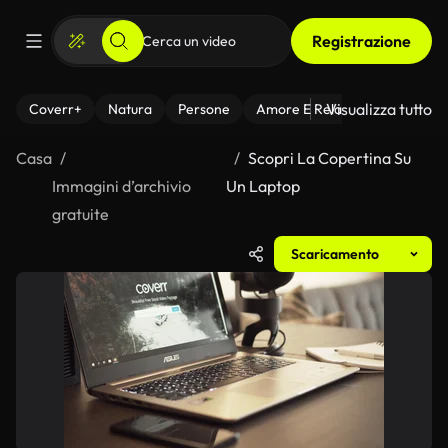
Registrazione
Visualizza tutto
Coverr+
Natura
Persone
Amore E Relazioni
Il Fitnes
Casa
Scopri La Copertina Su
Immagini d’archivio
Un Laptop
gratuite
Scaricamento