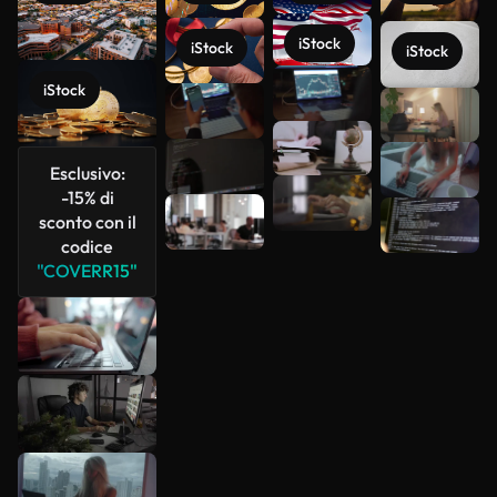
iStock
iStock
iStock
iStock
Scopri di
più
Esclusivo:
-15% di
sconto con il
codice
"COVERR15"