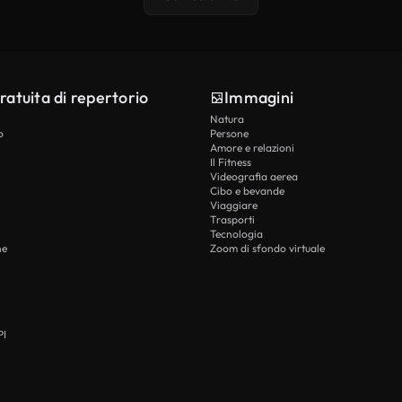
ratuita di repertorio
Immagini
Natura
o
Persone
Amore e relazioni
Il Fitness
Videografia aerea
Cibo e bevande
Viaggiare
Trasporti
Tecnologia
he
Zoom di sfondo virtuale
PI