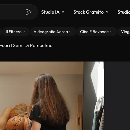
Studio IA
Stock Gratuito
Studi
Il Fitness
Videografia Aerea
Cibo E Bevande
Viag
Fuori I Semi Di Pompelmo