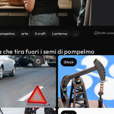
Diritti comm
 pompelmo
arte
Il craft
Lanterna
...
a che tira fuori i semi di pompelmo
iStock