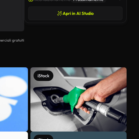
Apri in AI Studio
erciali gratuiti
iStock