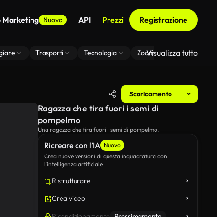
o Marketing
API
Prezzi
Registrazione
Nuovo
Visualizza tutto
giare
Trasporti
Tecnologia
Zoom Di Sfondo Virtuale
Scaricamento
Ragazza che tira fuori i semi di
pompelmo
Una ragazza che tira fuori i semi di pompelmo.
Ricreare con l’IA
Nuovo
Crea nuove versioni di questa inquadratura con
l’intelligenza artificiale
Ristrutturare
Crea video
Ricondizionamento
Prossimamente