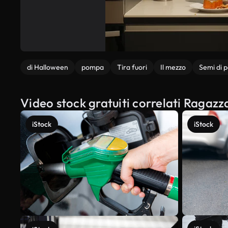
di Halloween
pompa
Tira fuori
Il mezzo
Semi di
Video stock gratuiti correlati Ragazz
iStock
iStock