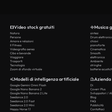
Video stock gratuiti
Musica g
Natura
sintesi
Persone
Drum elettronic
Amore e relazioni
chiavi
Il Fitness
pianoforte
Videografia aerea
Cinematica
Cibo e bevande
Smooth
Viaggiare
elettronica
Trasporti
Ambiente
Tecnologia
stringhe
Zoom di sfondo virtuale
batterie acustic
Modelli di intelligenza artificiale
Azienda
Google Gemini Omni Flash
Di
Google Nano Banana 2
Coverr Plus
Google Nano Banana 2 Lite
Sviluppatori / A
Seedance 2.0
Blog
Seedance 2.0 Fast
FAQ
Seedance 2.0 Mini
Pubblicità
Happy Horse 1.1
Contattaci