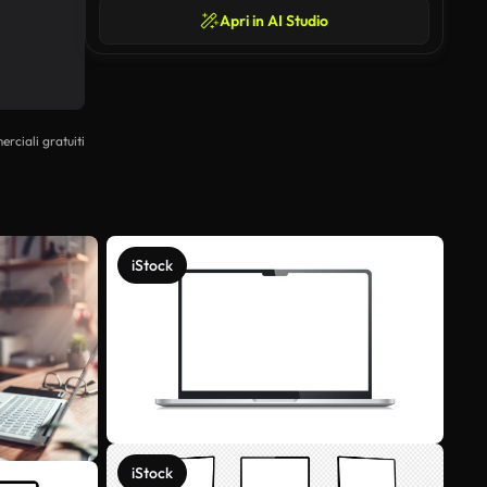
Apri in AI Studio
erciali gratuiti
iStock
iStock