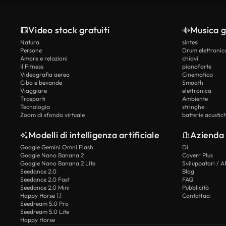
Video stock gratuiti
Musica g
Natura
sintesi
Persone
Drum elettronic
Amore e relazioni
chiavi
Il Fitness
pianoforte
Videografia aerea
Cinematica
Cibo e bevande
Smooth
Viaggiare
elettronica
Trasporti
Ambiente
Tecnologia
stringhe
Zoom di sfondo virtuale
batterie acustic
Modelli di intelligenza artificiale
Azienda
Google Gemini Omni Flash
Di
Google Nano Banana 2
Coverr Plus
Google Nano Banana 2 Lite
Sviluppatori / A
Seedance 2.0
Blog
Seedance 2.0 Fast
FAQ
Seedance 2.0 Mini
Pubblicità
Happy Horse 1.1
Contattaci
Seedream 5.0 Pro
Seedream 5.0 Lite
Happy Horse