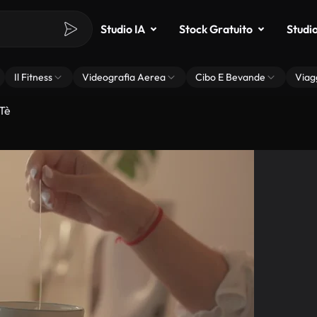
Studio IA
Stock Gratuito
Studi
Il Fitness
Videografia Aerea
Cibo E Bevande
Viag
 Tè