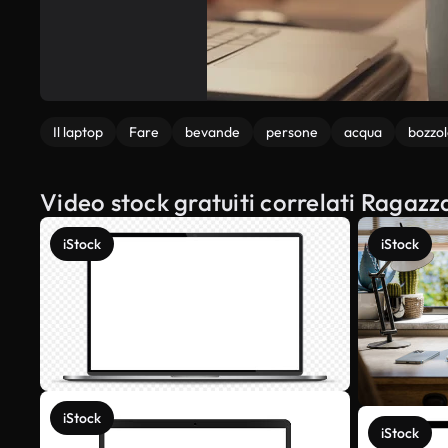
Il laptop
Fare
bevande
persone
acqua
bozzo
Video stock gratuiti correlati Ragazza 
iStock
iStock
iStock
iStock