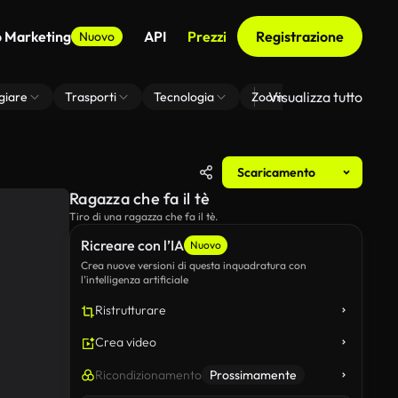
o Marketing
API
Prezzi
Registrazione
Nuovo
Visualizza tutto
giare
Trasporti
Tecnologia
Zoom Di Sfondo Virtuale
Scaricamento
Ragazza che fa il tè
Tiro di una ragazza che fa il tè.
Ricreare con l’IA
Nuovo
Crea nuove versioni di questa inquadratura con
l’intelligenza artificiale
Ristrutturare
Crea video
Ricondizionamento
Prossimamente