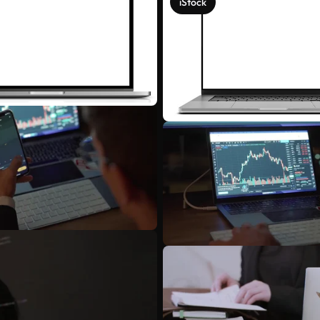
iStock