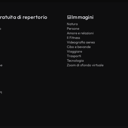
ratuita di repertorio
Immagini
Natura
o
Persone
Amore e relazioni
Il Fitness
Videografia aerea
Cibo e bevande
Viaggiare
Trasporti
Tecnologia
he
Zoom di sfondo virtuale
PI