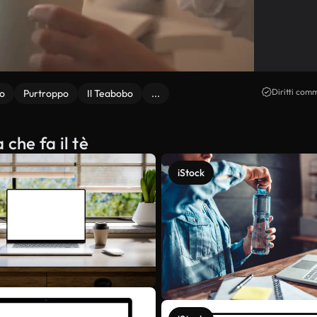
Diritti comm
lo
Purtroppo
Il Teabobo
...
che fa il tè
iStock