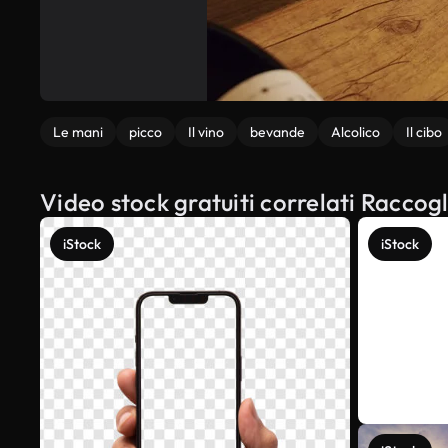
Le mani
picco
Il vino
bevande
Alcolico
Il cibo
Video stock gratuiti correlati Raccogl
iStock
iStock