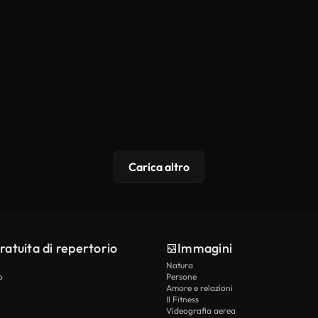
Carica altro
ratuita di repertorio
Immagini
Natura
o
Persone
Amore e relazioni
Il Fitness
Videografia aerea