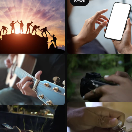
iStock