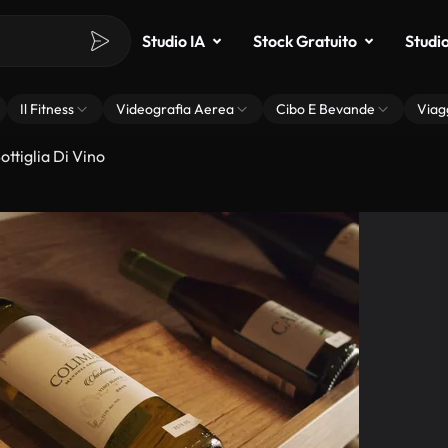
Studio IA
Stock Gratuito
Studi
Il Fitness
Videografia Aerea
Cibo E Bevande
Viag
ttiglia Di Vino