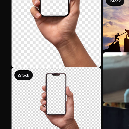
iStock
iStock