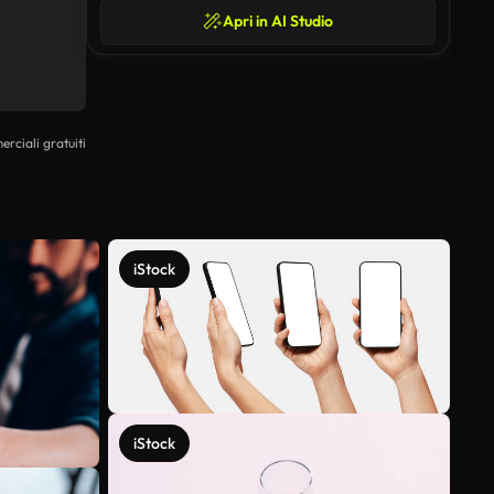
Apri in AI Studio
erciali gratuiti
iStock
iStock