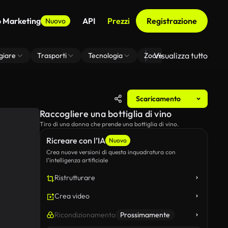
o Marketing
API
Prezzi
Registrazione
Nuovo
Visualizza tutto
giare
Trasporti
Tecnologia
Zoom Di Sfondo Virtuale
Scaricamento
Raccogliere una bottiglia di vino
Tiro di una donna che prende una bottiglia di vino.
Ricreare con l’IA
Nuovo
Crea nuove versioni di questa inquadratura con
l’intelligenza artificiale
Ristrutturare
Crea video
Ricondizionamento
Prossimamente