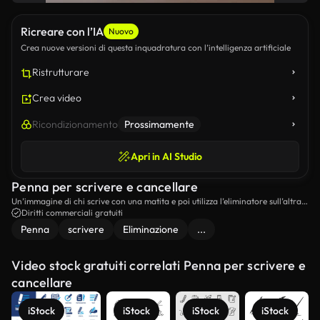
Ricreare con l’IA
Nuovo
Crea nuove versioni di questa inquadratura con l’intelligenza artificiale
Ristrutturare
Crea video
Ricondizionamento
Prossimamente
Apri in AI Studio
Penna per scrivere e cancellare
Un’immagine di chi scrive con una matita e poi utilizza l’eliminatore sull’altra
estremità della matita.
Diritti commerciali gratuiti
Penna
scrivere
Eliminazione
...
Video stock gratuiti correlati Penna per scrivere e
cancellare
iStock
iStock
iStock
iStock