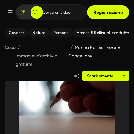
Registrazione
Visualizza tutto
Coverr+
Natura
Persone
Amore E Relazioni
Il Fitnes
Casa
Penna Per Scrivere E
Immagini d’archivio
Cancellare
gratuite
Scaricamento