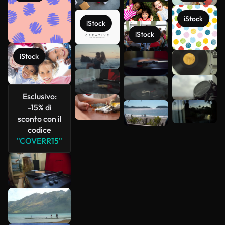
iStock
iStock
iStock
iStock
Scopri di
più
Esclusivo:
-15% di
sconto con il
codice
"COVERR15"