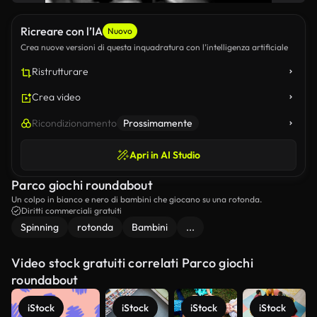
Ricreare con l’IA
Nuovo
Crea nuove versioni di questa inquadratura con l’intelligenza artificiale
Ristrutturare
Crea video
Ricondizionamento
Prossimamente
Apri in AI Studio
Parco giochi roundabout
Un colpo in bianco e nero di bambini che giocano su una rotonda.
Diritti commerciali gratuiti
Spinning
rotonda
Bambini
...
Video stock gratuiti correlati Parco giochi
roundabout
iStock
iStock
iStock
iStock