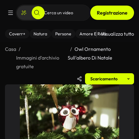
Registrazione
Visualizza tutto
Coverr+
Natura
Persone
Amore E Relazioni
Il Fitnes
Casa
Owl Ornamento
Immagini d’archivio
Sull'albero Di Natale
gratuite
Scaricamento