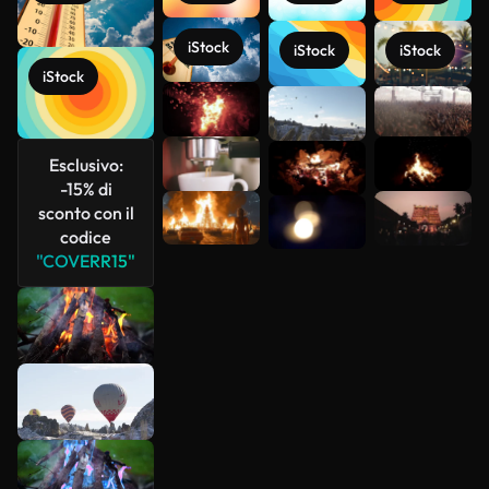
iStock
iStock
iStock
iStock
Scopri di
più
Esclusivo:
-15% di
sconto con il
codice
"COVERR15"